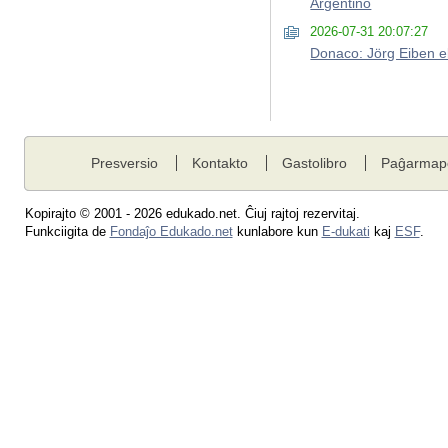
Argentino
2026-07-31 20:07:27
Donaco: Jörg Eiben el
Presversio
Kontakto
Gastolibro
Paĝarmap
Kopirajto © 2001 - 2026 edukado.net. Ĉiuj rajtoj rezervitaj.
Funkciigita de
Fondaĵo Edukado.net
kunlabore kun
E-dukati
kaj
ESF
.