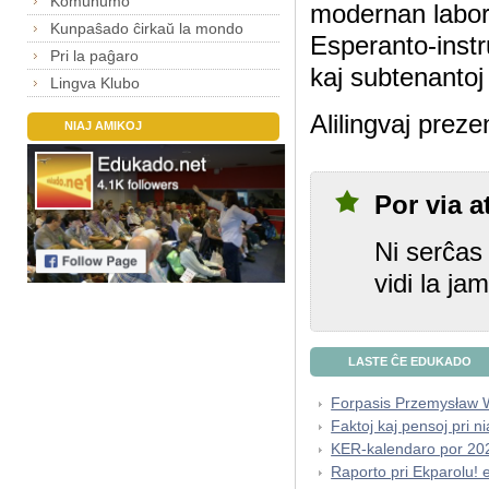
Komunumo
modernan labor
Kunpaŝado ĉirkaŭ la mondo
Esperanto-instrua
Pri la paĝaro
kaj subtenantoj 
Lingva Klubo
Alilingvaj preze
NIAJ AMIKOJ
Por via a
Ni serĉas 
vidi la ja
LASTE ĈE EDUKADO
Forpasis Przemysła
Faktoj kaj pensoj pri 
KER-kalendaro por 20
Raporto pri Ekparolu! 