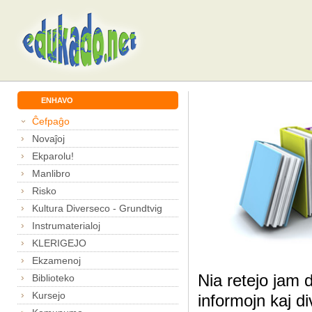
ENHAVO
Ĉefpaĝo
Novaĵoj
Ekparolu!
Manlibro
Risko
Kultura Diverseco - Grundtvig
Instrumaterialoj
KLERIGEJO
Ekzamenoj
Nia retejo jam 
Biblioteko
Kursejo
informojn kaj di