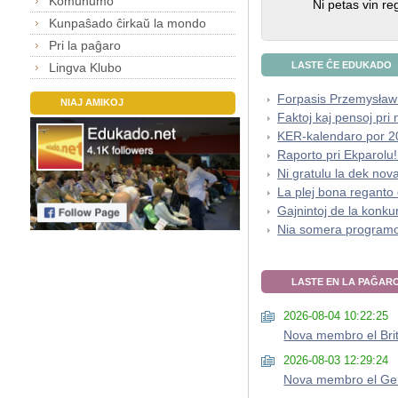
Komunumo
Ni petas vin re
Kunpaŝado ĉirkaŭ la mondo
Pri la paĝaro
LASTE ĈE EDUKADO
Lingva Klubo
Forpasis Przemysł
NIAJ AMIKOJ
Faktoj kaj pensoj pri
KER-kalendaro por 2
Raporto pri Ekparolu!
Ni gratulu la dek no
La plej bona reganto
Gajnintoj de la konkur
Nia somera programo
LASTE EN LA PAĜAR
2026-08-04 10:22:25
Nova membro el Bri
2026-08-03 12:29:24
Nova membro el Ge