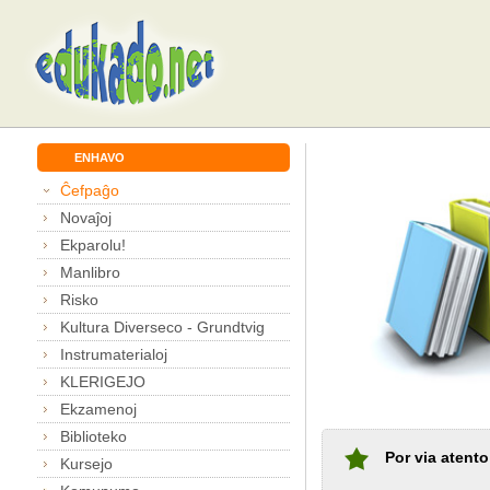
ENHAVO
Ĉefpaĝo
Novaĵoj
Ekparolu!
Manlibro
Risko
Kultura Diverseco - Grundtvig
Instrumaterialoj
KLERIGEJO
Ekzamenoj
Biblioteko
Por via atento
Kursejo