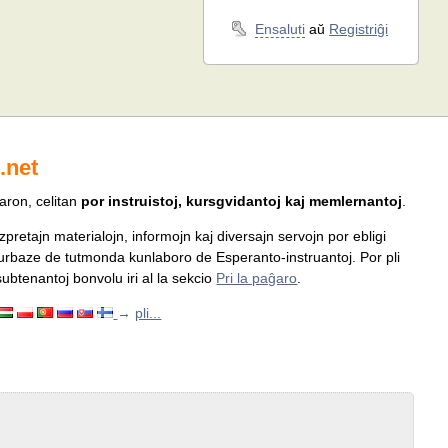
Ensaluti
aŭ
Registriĝi
.net
aron, celitan
por instruistoj, kursgvidantoj kaj memlernantoj
.
pretajn materialojn, informojn kaj diversajn servojn por ebligi
urbaze de tutmonda kunlaboro de Esperanto-instruantoj. Por pli
j subtenantoj bonvolu iri al la sekcio
Pri la paĝaro
.
→
pli...