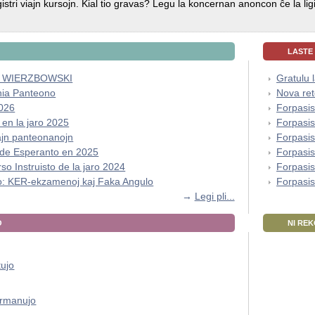
gistri viajn kursojn. Kial tio gravas? Legu la koncernan anoncon ĉe la l
LASTE
aw WIERZBOWSKI
Gratulu 
 nia Panteono
Nova ret
026
Forpasis
 en la jaro 2025
Forpasi
vajn panteonanojn
Forpasis
 de Esperanto en 2025
Forpasi
so Instruisto de la jaro 2024
Forpasis
: KER-ekzamenoj kaj Faka Angulo
Forpasi
→
Legi pli...
O
NI RE
tujo
rmanujo