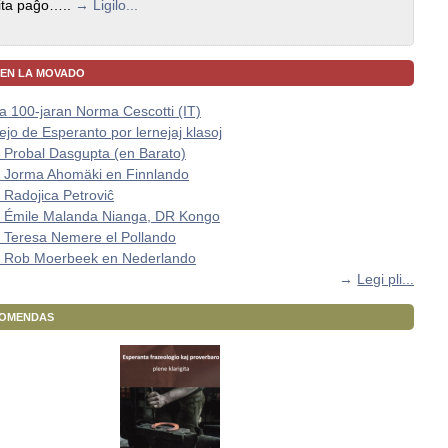
igita paĝo…..
→ Ligilo...
 EN LA MOVADO
la 100-jaran Norma Cescotti (IT)
ejo de Esperanto por lernejaj klasoj
 Probal Dasgupta (en Barato)
s Jorma Ahomäki en Finnlando
 Radojica Petroviĉ
s Émile Malanda Nianga, DR Kongo
 Teresa Nemere el Pollando
s Rob Moerbeek en Nederlando
→
Legi pli...
KOMENDAS