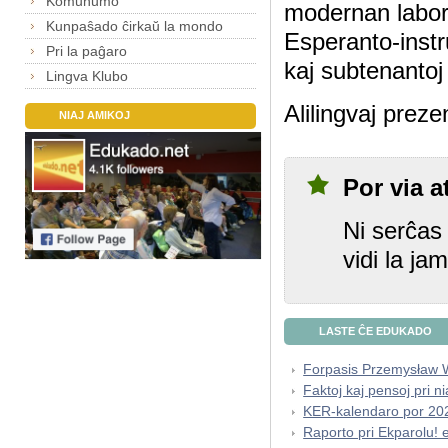
Komunumo
modernan labor
Kunpaŝado ĉirkaŭ la mondo
Esperanto-instrua
Pri la paĝaro
kaj subtenantoj 
Lingva Klubo
Alilingvaj preze
NIAJ AMIKOJ
Por via a
Ni serĉas 
vidi la ja
LASTE ĈE EDUKADO
Forpasis Przemysła
Faktoj kaj pensoj pri 
KER-kalendaro por 20
Raporto pri Ekparolu! 