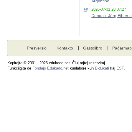
Argentino
2026-07-31 20:07:27
Donaco: Jörg Eiben el
Presversio
Kontakto
Gastolibro
Paĝarmap
Kopirajto © 2001 - 2026 edukado.net. Ĉiuj rajtoj rezervitaj.
Funkciigita de
Fondaĵo Edukado.net
kunlabore kun
E-dukati
kaj
ESF
.