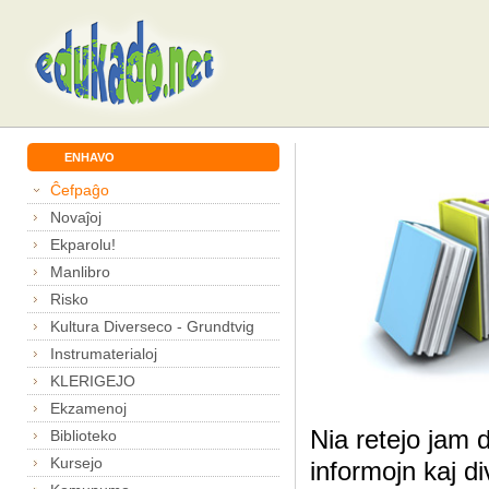
ENHAVO
Ĉefpaĝo
Novaĵoj
Ekparolu!
Manlibro
Risko
Kultura Diverseco - Grundtvig
Instrumaterialoj
KLERIGEJO
Ekzamenoj
Nia retejo jam 
Biblioteko
Kursejo
informojn kaj di