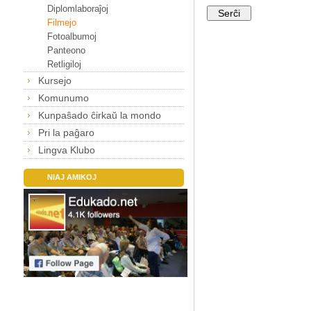
Diplomlaboraĵoj
Filmejo
Fotoalbumoj
Panteono
Retligiloj
Kursejo
Komunumo
Kunpaŝado ĉirkaŭ la mondo
Pri la paĝaro
Lingva Klubo
NIAJ AMIKOJ