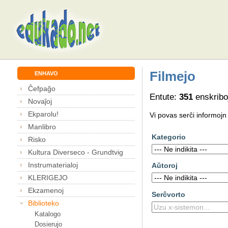
Filmejo
ENHAVO
Ĉefpaĝo
Entute:
351
enskribo
Novaĵoj
Ekparolu!
Vi povas serĉi informojn
Manlibro
Kategorio
Risko
Kultura Diverseco - Grundtvig
Instrumaterialoj
Aŭtoroj
KLERIGEJO
Ekzamenoj
Serĉvorto
Biblioteko
Katalogo
Dosierujo