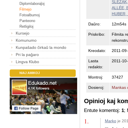
SLEZÁK, 
Diplomlaboraĵoj
ALLÉE, B
Filmejo
HUBER, 
Fotoalbumoj
Panteono
Daŭro:
12m54s
Retligiloj
Kursejo
Priskribo:
Filmita r
rekonstru
Komunumo
Kunpaŝado ĉirkaŭ la mondo
Kreodato:
2011-09-
Pri la paĝaro
Lasta
2011-10-
Lingva Klubo
redakto:
NIAJ AMIKOJ
Montroj:
37427
Dosieroj:
Mankas d
Opinioj kaj ko
Entute komentoj:
1
;
1.
Marko
je 20