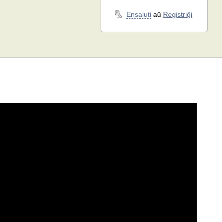
Ensaluti
aŭ
Registriĝi