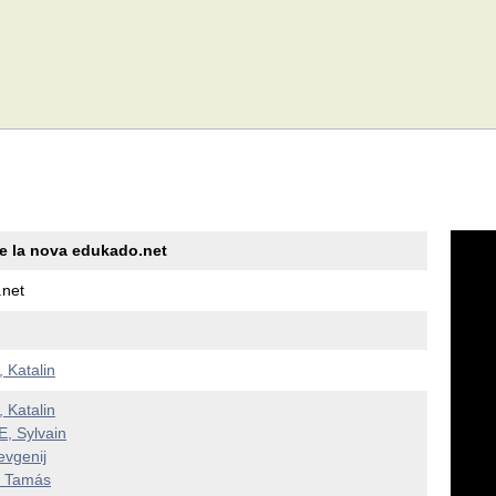
e la nova edukado.net
.net
 Katalin
 Katalin
, Sylvain
vgenij
 Tamás