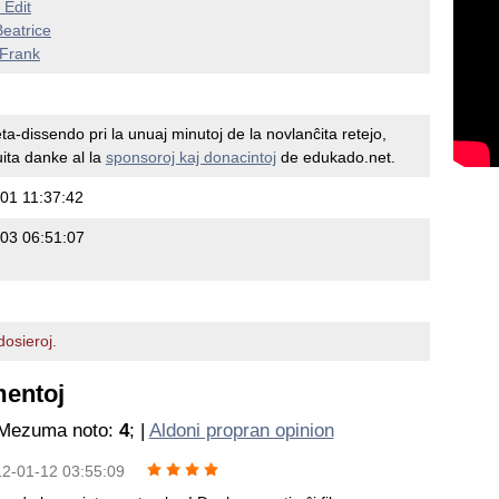
Edit
eatrice
Frank
eta-dissendo pri la unuaj minutoj de la novlanĉita retejo,
ita danke al la
sponsoroj kaj donacintoj
de edukado.net.
01 11:37:42
03 06:51:07
osieroj.
mentoj
 Mezuma noto:
4
; |
Aldoni propran opinion
12-01-12 03:55:09