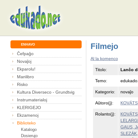
Filmejo
ENHAVO
Ĉefpaĝo
Al la komenco
Novaĵoj
Ekparolu!
Titolo:
Lanĉo d
Manlibro
Temo:
edukado
Risko
Kategorio:
novaĵo
Kultura Diverseco - Grundtvig
Instrumaterialoj
Aŭtoro(j):
KOVÁTS,
KLERIGEJO
Rolanto(j):
KOVÁTS,
Ekzamenoj
LELARGE
Biblioteko
GAUS, Je
Katalogo
SLEZÁK,
Dosierujo