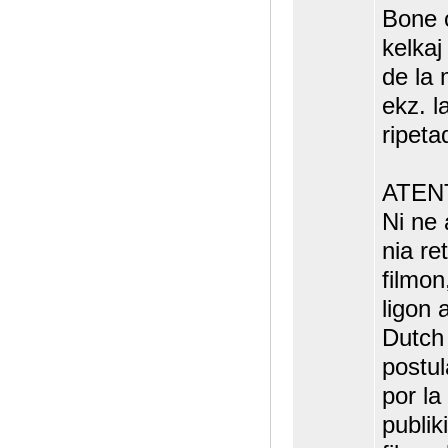
Bone 
kelkaj
de la
ekz. l
ripeta
ATEN
Ni ne 
nia ret
filmon
ligon a
Dutch
postu
por la
publik