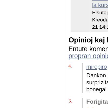
la kur
Elŝuto
Kreoda
21 14:
Opinioj kaj
Entute komen
propran opini
4.
miropiro
Dankon p
surprizit
bonega!
3.
Forigit