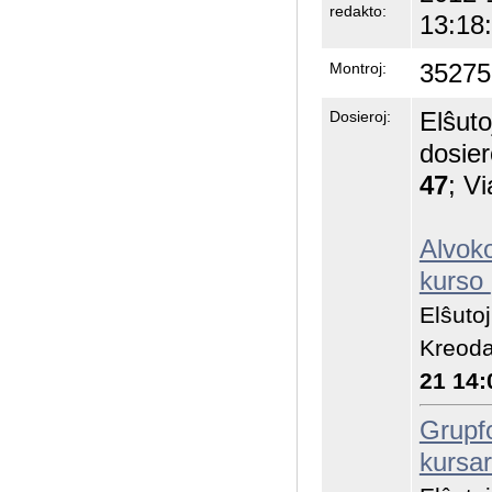
redakto:
13:18
35275
Montroj:
Elŝuto
Dosieroj:
dosier
47
; Vi
Alvoko
kurso
Elŝuto
Kreoda
21 14:
Grupfo
kursa