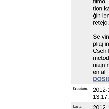
filmo, 
tion ka
ĝin ie
retejo.
Se vin
pliaj i
Cseh k
metodo
niajn 
en al
DOSI
2012-
Kreodato:
13:17
2012-
Lasta