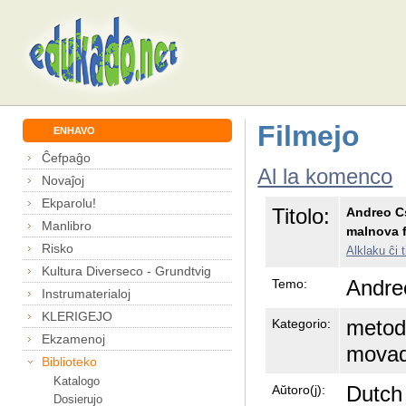
Filmejo
ENHAVO
Ĉefpaĝo
Al la komenco
Novaĵoj
Ekparolu!
Titolo:
Andreo Cs
Manlibro
malnova f
Risko
Alklaku ĉi t
Kultura Diverseco - Grundtvig
Andre
Temo:
Instrumaterialoj
KLERIGEJO
metod
Kategorio:
Ekzamenoj
mova
Biblioteko
Katalogo
Dutch
Aŭtoro(j):
Dosierujo