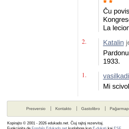
Ĉu povis
Kongres
La leci
2.
Katalin
j
Pardonu,
1933.
1.
vasilkadi
Mi scivo
Presversio
Kontakto
Gastolibro
Paĝarmap
Kopirajto © 2001 - 2026 edukado.net. Ĉiuj rajtoj rezervitaj.
Funkciigita de
Fondaĵo Edukado.net
kunlabore kun
E-dukati
kaj
ESF
.