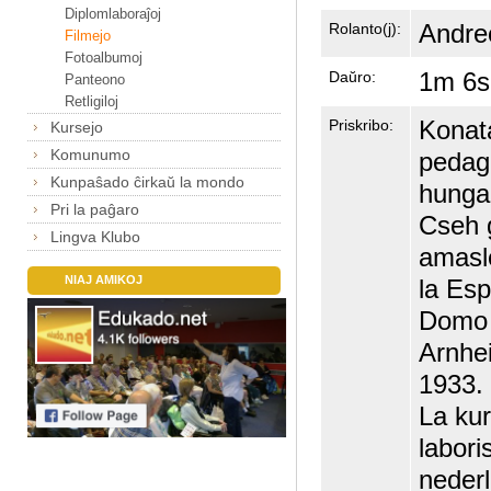
Diplomlaboraĵoj
Andre
Rolanto(j):
Filmejo
Fotoalbumoj
1m 6s
Daŭro:
Panteono
Retligiloj
Konat
Priskribo:
Kursejo
Komunumo
pedag
Kunpaŝado ĉirkaŭ la mondo
hunga
Pri la paĝaro
Cseh 
Lingva Klubo
amasl
la Es
NIAJ AMIKOJ
Domo
Arnhe
1933.
La kur
labori
neder