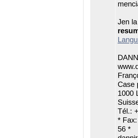
menci
Jen la
resu
Langu
DANNI
www.d
Franç
Case 
1000 
Suiss
Tél.: 
* Fax
56 *
danni