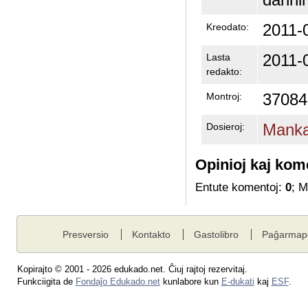
2011-
Kreodato:
2011-
Lasta
redakto:
37084
Montroj:
Manka
Dosieroj:
Opinioj kaj kom
Entute komentoj:
0
; 
Presversio
Kontakto
Gastolibro
Paĝarmap
Kopirajto © 2001 - 2026 edukado.net. Ĉiuj rajtoj rezervitaj.
Funkciigita de
Fondaĵo Edukado.net
kunlabore kun
E-dukati
kaj
ESF
.