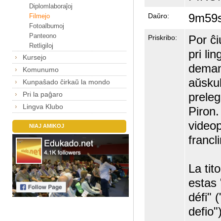
Diplomlaboraĵoj
9m59
Daŭro:
Filmejo
Fotoalbumoj
Panteono
Por ĉi
Priskribo:
Retligiloj
pri lin
Kursejo
demand
Komunumo
aŭskult
Kunpaŝado ĉirkaŭ la mondo
prele
Pri la paĝaro
Lingva Klubo
Piron.
video
NIAJ AMIKOJ
francl
La tit
estas 
défi" (
defio")