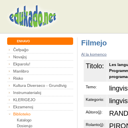
Filmejo
ENHAVO
Ĉefpaĝo
Al la komenco
Novaĵoj
Ekparolu!
Titolo:
Les langu
Programm
Manlibro
programa
Risko
Kultura Diverseco - Grundtvig
lingvis
Temo:
Instrumaterialoj
lingvi
Kategorio:
KLERIGEJO
Ekzamenoj
RANDI
Aŭtoro(j):
Biblioteko
Katalogo
PIRON
Rolanto(j):
Dosierujo