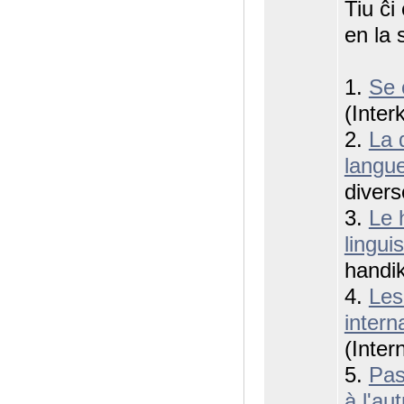
Tiu ĉi
en la 
1.
Se 
(Inter
2.
La 
langu
divers
3.
Le 
lingui
handi
4.
Les
intern
(Intern
5.
Pas
à l'aut