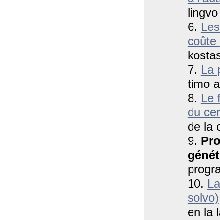
lingvo 
6.
Les
coûte
kostas
7.
La 
timo a
8.
Le 
du ce
de la 
9.
Pr
génét
progr
10.
La
solvo)
en la 