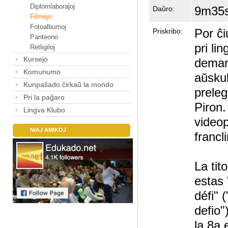
Diplomlaboraĵoj
9m35
Daŭro:
Filmejo
Fotoalbumoj
Por ĉi
Priskribo:
Panteono
pri lin
Retligiloj
Kursejo
demand
Komunumo
aŭskult
Kunpaŝado ĉirkaŭ la mondo
prele
Pri la paĝaro
Piron.
Lingva Klubo
video
NIAJ AMIKOJ
francl
La tit
estas 
défi" (
defio"
la 8a 