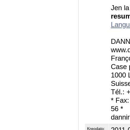
Jen la
resu
Langu
DANNI
www.d
Franç
Case 
1000 
Suiss
Tél.: 
* Fax
56 *
danni
2011-
Kreodato: