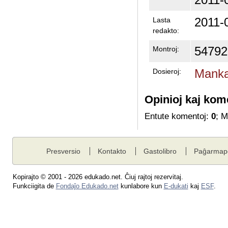
2011-
Lasta
redakto:
54792
Montroj:
Manka
Dosieroj:
Opinioj kaj kom
Entute komentoj:
0
; 
Presversio
Kontakto
Gastolibro
Paĝarmap
Kopirajto © 2001 - 2026 edukado.net. Ĉiuj rajtoj rezervitaj.
Funkciigita de
Fondaĵo Edukado.net
kunlabore kun
E-dukati
kaj
ESF
.