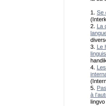
1.
Se 
(Inter
2.
La 
langu
divers
3.
Le 
lingui
handi
4.
Les
intern
(Intern
5.
Pas
à l'aut
lingvo 