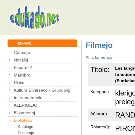
Filmejo
ENHAVO
Ĉefpaĝo
Al la komenco
Novaĵoj
Ekparolu!
Titolo:
Les langu
fonction
Manlibro
(Funkciad
Risko
Kultura Diverseco - Grundtvig
klerigo
Kategorio:
Instrumaterialoj
prele
KLERIGEJO
Ekzamenoj
RANDI
Aŭtoro(j):
Biblioteko
PIRON
Rolanto(j):
Katalogo
Dosierujo