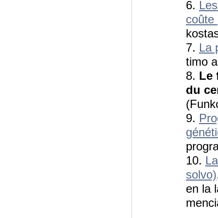
6.
Les
coûte
kostas
7.
La 
timo a
8.
Le 
du ce
(Funkc
9.
Pro
génét
progr
10.
La
solvo)
en la 
menci