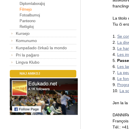
Diplomlaboraĵoj
francling
Filmejo
Fotoalbumoj
La titolo
Panteono
Tiu ĉi er
Retligiloj
Kursejo
1.
Se co
Komunumo
2.
La div
Kunpaŝado ĉirkaŭ la mondo
3.
Le han
4.
Les in
Pri la paĝaro
5.
Passer
Lingva Klubo
6.
Les la
7.
La peu
NIAJ AMIKOJ
8.
Le fo
9.
Progr
10.
La so
Jen la la
DANNIRéa
François
Tél.: +4