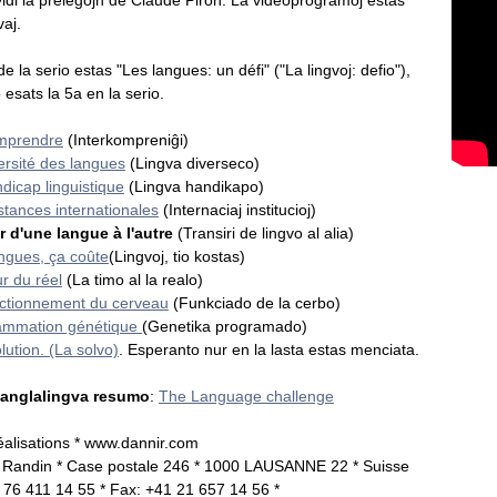
vaj.
 de la serio estas "Les langues: un défi" ("La lingvoj: defio"),
o esats la 5a en la serio.
mprendre
(Interkompreniĝi)
ersité des langues
(Lingva diverseco)
dicap linguistique
(Lingva handikapo)
stances internationales
(Internaciaj institucioj)
 d'une langue à l'autre
(Transiri de lingvo al alia)
ngues, ça coûte
(Lingvoj, tio kostas)
r du réel
(La timo al la realo)
nctionnement du cerveau
(Funkciado de la cerbo)
ammation génétique
(Genetika programado)
lution. (La solvo)
. Esperanto nur en la lasta estas menciata.
anglalingva resumo
:
The Language challenge
lisations * www.dannir.com
 Randin * Case postale 246 * 1000 LAUSANNE 22 * Suisse
1 76 411 14 55 * Fax: +41 21 657 14 56 *