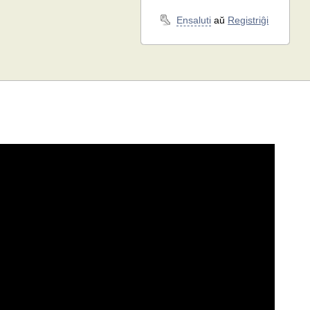
Ensaluti
aŭ
Registriĝi