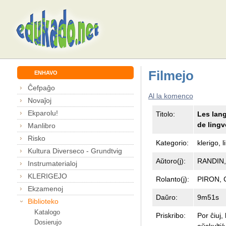
Filmejo
ENHAVO
Ĉefpaĝo
Al la komenco
Novaĵoj
Ekparolu!
Titolo:
Les lang
de lingvo
Manlibro
Risko
Kategorio:
klerigo, 
Kultura Diverseco - Grundtvig
Aŭtoro(j):
RANDIN,
Instrumaterialoj
KLERIGEJO
Rolanto(j):
PIRON, 
Ekzamenoj
Daŭro:
9m51s
Biblioteko
Katalogo
Priskribo:
Por ĉiuj,
Dosierujo
aŭskulti/