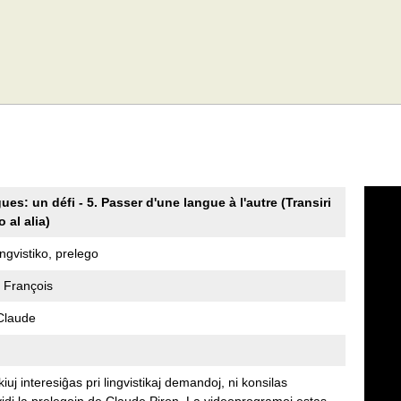
ues: un défi - 5. Passer d'une langue à l'autre (Transiri
 al alia)
lingvistiko, prelego
 François
Claude
 kiuj interesiĝas pri lingvistikaj demandoj, ni konsilas
vidi la prelegojn de Claude Piron. La videoprogramoj estas