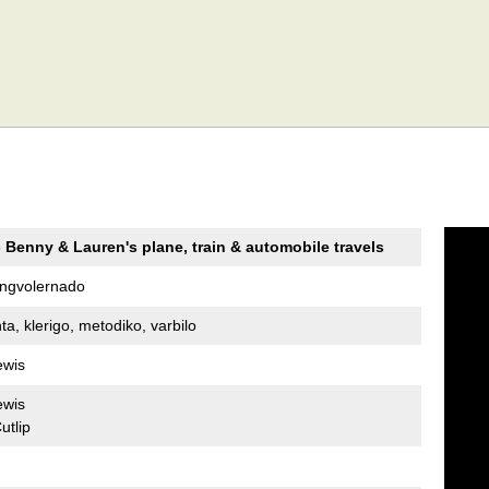
 Benny & Lauren's plane, train & automobile travels
lingvolernado
a, klerigo, metodiko, varbilo
ewis
ewis
utlip