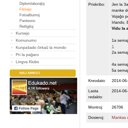
Diplomlaboraĵoj
Priskribo:
Jen la 3
Filmejo
manke de 
Fotoalbumoj
Vojaĝo pe
Panteono
Irlando, 
Retligiloj
Vidu la a
Kursejo
1a sema
Komunumo
1
Kunpaŝado ĉirkaŭ la mondo
2a sema
Pri la paĝaro
Lingva Klubo
4a sema
5a sema
NIAJ AMIKOJ
Kreodato:
2014-06-
Lasta
2014-06-
redakto:
Montroj:
26706
Dosieroj:
Mankas d