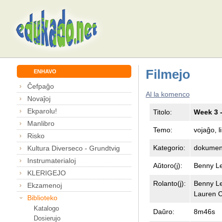
Filmejo
ENHAVO
Ĉefpaĝo
Al la komenco
Novaĵoj
Ekparolu!
Titolo:
Week 3 -
Manlibro
Temo:
vojaĝo, 
Risko
Kategorio:
dokument
Kultura Diverseco - Grundtvig
Instrumaterialoj
Aŭtoro(j):
Benny L
KLERIGEJO
Rolanto(j):
Benny L
Ekzamenoj
Lauren C
Biblioteko
Katalogo
Daŭro:
8m46s
Dosierujo