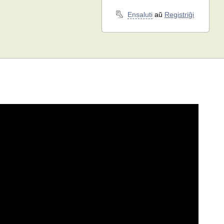
Ensaluti
aŭ
Registriĝi