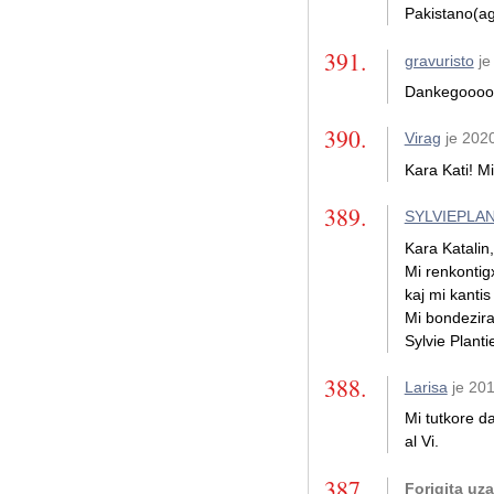
Pakistano(ag
391.
gravuristo
je
Dankegooooo
390.
Virag
je 202
Kara Kati! M
389.
SYLVIEPLA
Kara Katalin,
Mi renkontigx
kaj mi kantis 
Mi bondeziras
Sylvie Planti
388.
Larisa
je 201
Mi tutkore d
al Vi.
387.
Forigita uz