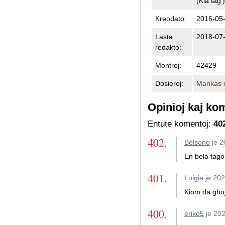
(Kia tag')
Kreodato:
2016-05-
Lasta
2018-07-
redakto:
Montroj:
42429
Dosieroj:
Mankas d
Opinioj kaj ko
Entute komentoj:
40
402.
Belsono
je 2
En bela tago
401.
Luigia
je 20
Kiom da ghoj
400.
eriko5
je 20