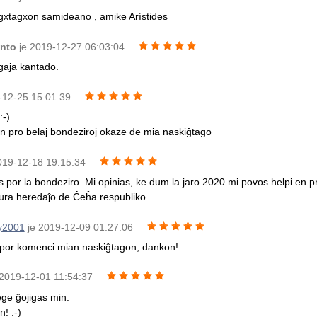
xtagxon samideano , amike Arístides
anto
je 2019-12-27 06:03:04
gaja kantado.
9-12-25 15:01:39
:-)
 pro belaj bondeziroj okaze de mia naskiĝtago
019-12-18 19:15:34
s por la bondeziro. Mi opinias, ke dum la jaro 2020 mi povos helpi en 
ltura heredaĵo de Ĉeĥa respubliko.
y2001
je 2019-12-09 01:27:06
 por komenci mian naskiĝtagon, dankon!
 2019-12-01 11:54:37
ege ĝojigas min.
! :-)