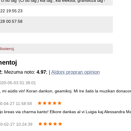
 ĉi tiu tag' (Ĉi tiu tag') kia tag', kia elektita, grandioza tag'!
22 19:55:23
28 00:57:58
osieroj.
mentoj
2
; Mezuma noto:
4.97
; |
Aldoni propran opinion
020-05-03 01:38:01
, mi aüdis vin! Koran dankon, geamikoj. Mi tre ŝatis la muzikan donacon
20-04-27 11:58:58
o kreas via charma kanto! Elkore dankas al vi Luigia kaj Alessandra Mad
20-02-27 10:24:39