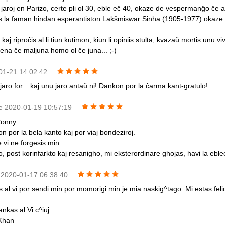
jaroj en Parizo, certe pli ol 30, eble eĉ 40, okaze de vespermanĝo ĉe ami
s la faman hindan esperantiston Lakŝmiswar Sinha (1905-1977) okaze d
kaj riproĉis al li tiun kutimon, kiun li opiniis stulta, kvazaŭ mortis unu vi
lena ĉe maljuna homo ol ĉe juna... ;-)
-01-21 14:02:42
aro for... kaj unu jaro antaŭ ni! Dankon por la ĉarma kant-gratulo!
e 2020-01-19 10:57:19
Conny.
 por la bela kanto kaj por viaj bondeziroj.
 vi ne forgesis min.
ro, post korinfarkto kaj resanigho, mi eksterordinare ghojas, havi la e
 2020-01-17 06:38:40
 al vi por sendi min por momorigi min je mia naskig^tago. Mi estas feli
nkas al Vi c^iuj
 Khan