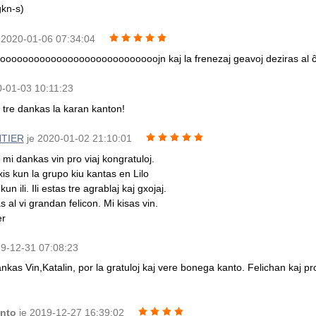
kn-s)
 2020-01-06 07:34:04
ooooooooooooooooooooooooooojn kaj la frenezaj geavoj deziras al 
0-01-03 10:11:23
i tre dankas la karan kanton!
NTIER
je 2020-01-02 21:10:01
 mi dankas vin pro viaj kongratuloj.
is kun la grupo kiu kantas en Lilo
kun ili. Ili estas tre agrablaj kaj gxojaj.
 al vi grandan felicon. Mi kisas vin.
er
9-12-31 07:08:23
ankas Vin,Katalin, por la gratuloj kaj vere bonega kanto. Felichan kaj 
anto
je 2019-12-27 16:39:02