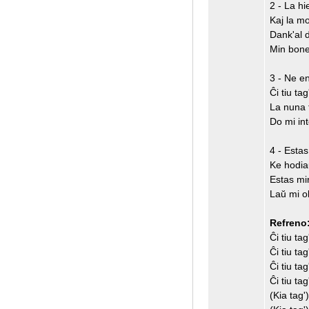
2 - La hi
Kaj la mo
Dank'al d
Min bone,
3 - Ne en
Ĉi tiu ta
La nuna t
Do mi int
4 - Esta
Ke hodiaŭ
Estas mir
Laŭ mi o
Refreno
Ĉi tiu ta
Ĉi tiu ta
Ĉi tiu ta
Ĉi tiu ta
(Kia tag')