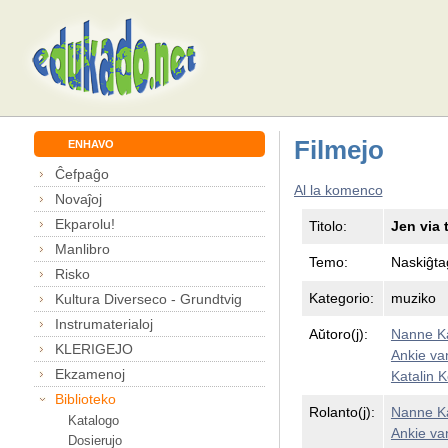
Filmejo
ENHAVO
Ĉefpaĝo
Al la komenco
Novaĵoj
Ekparolu!
Titolo:
Jen via 
Manlibro
Temo:
Naskiĝta
Risko
Kategorio:
muziko
Kultura Diverseco - Grundtvig
Instrumaterialoj
Aŭtoro(j):
Nanne K
KLERIGEJO
Ankie va
Ekzamenoj
Katalin 
Biblioteko
Rolanto(j):
Nanne K
Katalogo
Ankie va
Dosierujo