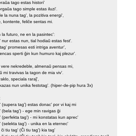
eraŭa tago estas histori'
rgaŭa tago simple estas iluzi'.
e la nuna tag', la pozitiva energi',
 kontente, feliĉe sentas mi.
 la futuro, ne en la pasintec':
g' nur estas nun, tial hodiaŭ estas fest'.
ag' promesas esti intriga aventur',
encas sperti ĝin kun humuro kaj plezur'.
s vere nekredeble, almenaŭ pensas mi,
 mi travivas la tagon de mia viv'.
aklo, speciala raraĵ',
kazas nun unika festotag'. (hiper-de-pip hura 3x)
:
g' (supera tag') estas donac' por vi kaj mi
g' (bela tag') - ege min ravigas ĝi
g' (perfekta tag') - mi konstatas kun aprec'
g' (selekta tag') - unika en la eternec'
 ĉi tiu tag' (Ĉi tiu tag') kia tag'