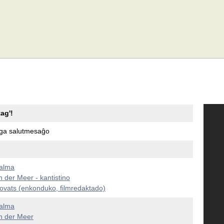
tag'!
ga salutmesaĝo
alma
n der Meer - kantistino
Kovats (enkonduko, filmredaktado)
alma
n der Meer