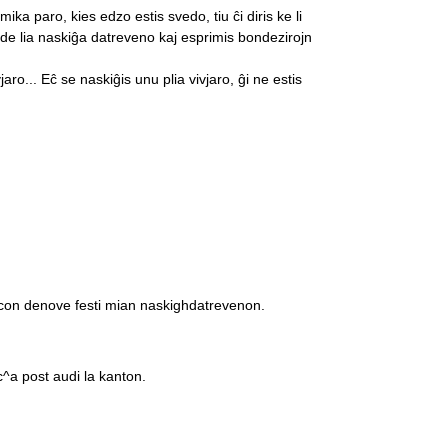
ka paro, kies edzo estis svedo, tiu ĉi diris ke li
e lia naskiĝa datreveno kaj esprimis bondezirojn
vjaro... Eĉ se naskiĝis unu plia vivjaro, ĝi ne estis
blecon denove festi mian naskighdatrevenon.
c^a post audi la kanton.