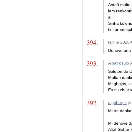
Antaŭ multaj 
iam renkonti
al li.
Sinha koleris 
tiel promesp
394.
fejfi
je 2020
Denove unu j
393.
Albatrosulo
j
Saluton de 
Multan dankon
Mi ghojas, ke
En tiu chi ja
392.
algoharpk
je
Mi tre dankas
Mi denove da
Altaf Gohar