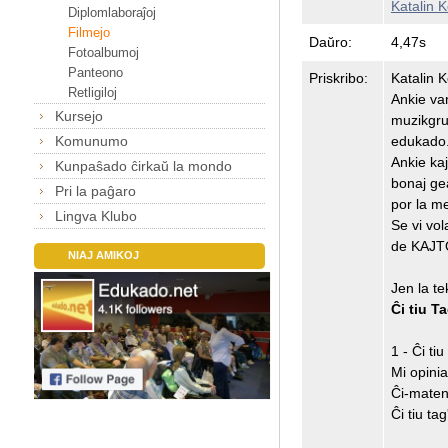
Katalin 
Diplomlaboraĵoj
Filmejo
Daŭro:
4,47s
Fotoalbumoj
Panteono
Priskribo:
Katalin 
Retligiloj
Ankie va
Kursejo
muzikgru
edukado.
Komunumo
Ankie kaj
Kunpaŝado ĉirkaŭ la mondo
bonaj gea
Pri la paĝaro
por la m
Lingva Klubo
Se vi vol
de KAJ
NIAJ AMIKOJ
Jen la te
Ĉi tiu T
1 - Ĉi ti
Mi opinia
Ĉi-matene
Ĉi tiu ta