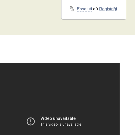
Ensaluti
aŭ
Registriĝi