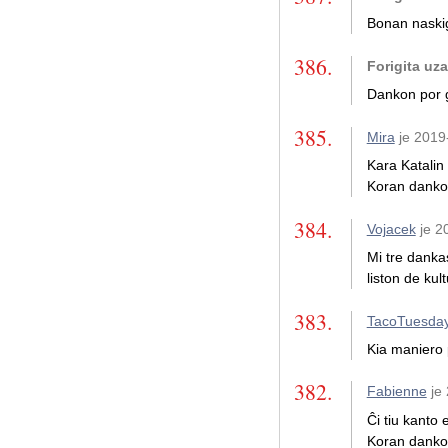
Bonan naskig
386.
Forigita uz
Dankon por 
385.
Mira
je 201
Kara Katalin 
Koran dankon
384.
Vojacek
je 2
Mi tre danka
liston de ku
383.
TacoTuesda
Kia maniero
382.
Fabienne
je
Ĉi tiu kanto 
Koran dankon