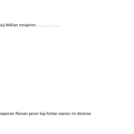
ĉiuj feliĉan novjaron……………...
prosperan Novan jaron kaj fortan sanon mi deziras