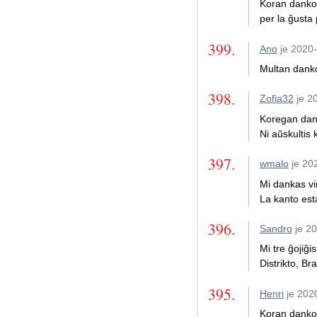
Koran dankon 
per la ĝusta
399.
Ano
je 2020
Multan danko
398.
Zofia32
je 2
Koregan dank
Ni aŭskultis
397.
wmalo
je 20
Mi dankas vi
La kanto esta
396.
Sandro
je 2
Mi tre ĝojiĝ
Distrikto, Br
395.
Henri
je 202
Koran dankon