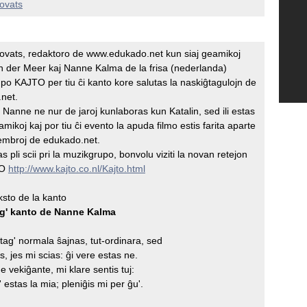
Kovats
Kovats, redaktoro de www.edukado.net kun siaj geamikoj
n der Meer kaj Nanne Kalma de la frisa (nederlanda)
po KAJTO per tiu ĉi kanto kore salutas la naskiĝtagulojn de
net.
 Nanne ne nur de jaroj kunlaboras kun Katalin, sed ili estas
mikoj kaj por tiu ĉi evento la apuda filmo estis farita aparte
embroj de edukado.net.
as pli scii pri la muzikgrupo, bonvolu viziti la novan retejon
TO
http://www.kajto.co.nl/Kajto.html
ksto de la kanto
ag' kanto de Nanne Kalma
u tag' normala ŝajnas, tut-ordinara, sed
s, jes mi scias: ĝi vere estas ne.
 vekiĝante, mi klare sentis tuj:
g' estas la mia; pleniĝis mi per ĝu'.