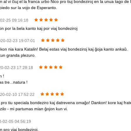
al vi ĉiuj el la franca urbo Nico pro tiuj bondeziroj en la unua tago de l
 piedo sur la vojo de Esperanto.
-02-25 09:16:18
n por la bela kanto kaj por viaj bondeziroj
020-02-23 19:07:01
on nia kara Katalin! Belaj estas viaj bondeziroj kaj ĝoja kanto ankaŭ.
 kun granda plezuro.
20-02-23 17:28:18
n !
s tre...natura !
020-02-10 17:52:22
is pro tiu speciala bondeziro kaj datrevena omaĝo! Dankon! kore kaj frat
azilo - mi partumas mian ĝojon kun vi.
0-02-05 04:56:19
 pro viaj bondeziroj.