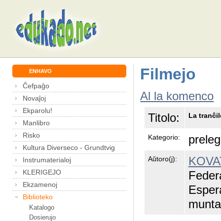
Filmejo
ENHAVO
Ĉefpaĝo
Al la komenco
Novaĵoj
Ekparolu!
Titolo:
La tranĉil
Manlibro
Risko
prele
Kategorio:
Kultura Diverseco - Grundtvig
KOVAT
Aŭtoro(j):
Instrumaterialoj
KLERIGEJO
Feder
Ekzamenoj
Esper
Biblioteko
munta
Katalogo
Dosierujo