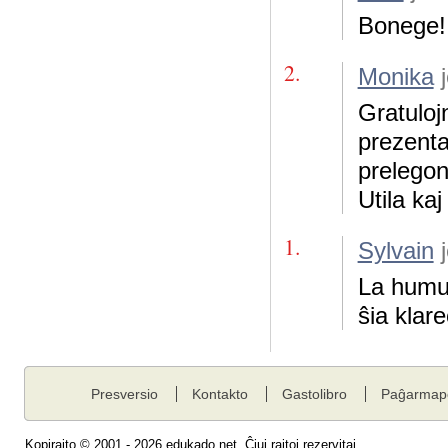
Bonege!
2.
Monika
j
Gratulojn
prezent
prelegon
Utila ka
1.
Sylvain
j
La humu
ŝia klare
Presversio
Kontakto
Gastolibro
Paĝarmap
Kopirajto © 2001 - 2026 edukado.net. Ĉiuj rajtoj rezervitaj.