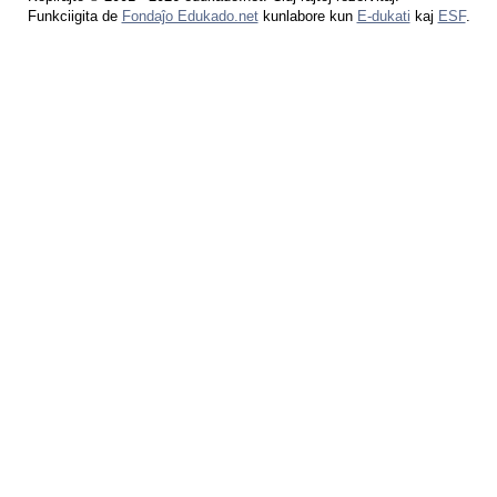
Funkciigita de
Fondaĵo Edukado.net
kunlabore kun
E-dukati
kaj
ESF
.