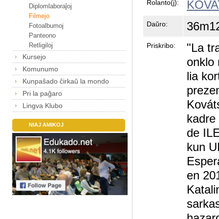
KOVAT
Rolanto(j):
Diplomlaboraĵoj
Filmejo
36m1
Daŭro:
Fotoalbumoj
Panteono
"La tr
Priskribo:
Retligiloj
Kursejo
onklo 
Komunumo
lia ko
Kunpaŝado ĉirkaŭ la mondo
prezen
Pri la paĝaro
Kovát
Lingva Klubo
kadre
NIAJ AMIKOJ
de ILE
kun U
Esper
en 201
Katali
sarka
hazard