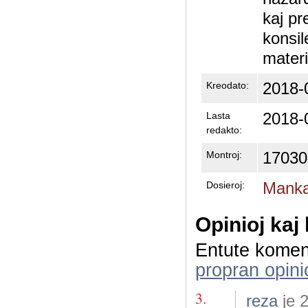
kaj pr
konsil
materi
2018-
Kreodato:
2018-
Lasta
redakto:
17030
Montroj:
Manka
Dosieroj:
Opinioj kaj
Entute komen
propran opini
3.
reza
je 