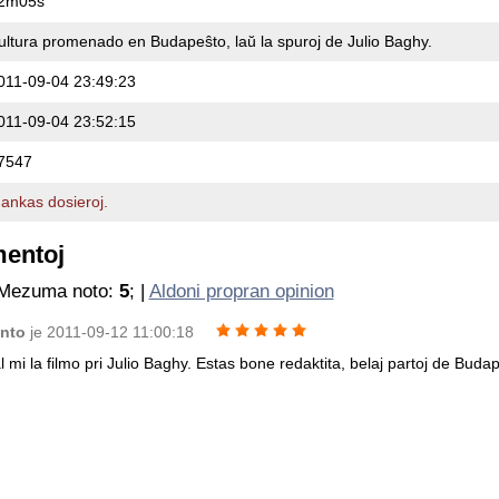
2m05s
ultura promenado en Budapeŝto, laŭ la spuroj de Julio Baghy.
011-09-04 23:49:23
011-09-04 23:52:15
7547
ankas dosieroj.
mentoj
 Mezuma noto:
5
; |
Aldoni propran opinion
anto
je 2011-09-12 11:00:18
 mi la filmo pri Julio Baghy. Estas bone redaktita, belaj partoj de Budap