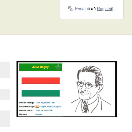
Ensaluti
aŭ
Registriĝi