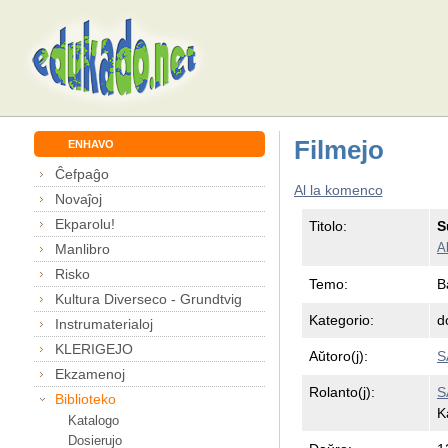
Filmejo
ENHAVO
Ĉefpaĝo
Al la komenco
Novaĵoj
Ekparolu!
Titolo:
S
Al
Manlibro
Risko
Temo:
B
Kultura Diverseco - Grundtvig
Kategorio:
d
Instrumaterialoj
KLERIGEJO
Aŭtoro(j):
S
Ekzamenoj
Rolanto(j):
S
Biblioteko
K
Katalogo
Dosierujo