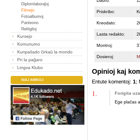
Daŭro:
1
Diplomlaboraĵoj
Filmejo
Priskribo:
K
Fotoalbumoj
Kreodato:
2
Panteono
Retligiloj
Lasta redakto:
2
Kursejo
Komunumo
Montroj:
3
Kunpaŝado ĉirkaŭ la mondo
Dosieroj:
M
Pri la paĝaro
Lingva Klubo
Opinioj kaj ko
NIAJ AMIKOJ
Entute komentoj:
1
;
1.
Forigita uz
Ege plaĉas al