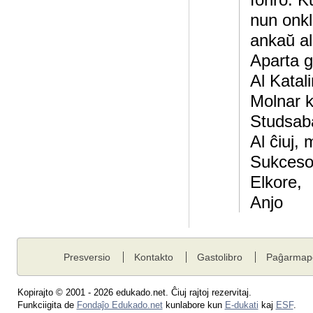
nun onklo
ankaŭ al 
Aparta gr
Al Katal
Molnar ka
Studsab
Al ĉiuj,
Sukceso
Elkore,
Anjo
Presversio
Kontakto
Gastolibro
Paĝarmap
Kopirajto © 2001 - 2026 edukado.net. Ĉiuj rajtoj rezervitaj.
Funkciigita de
Fondaĵo Edukado.net
kunlabore kun
E-dukati
kaj
ESF
.