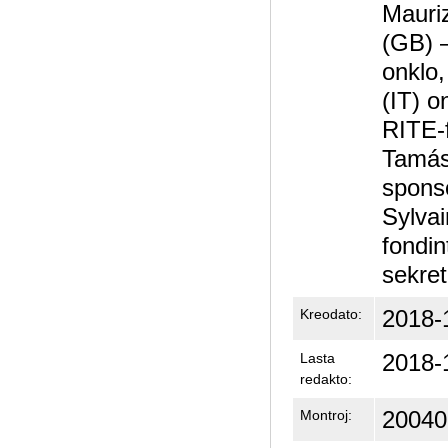
Mauri
(GB) 
onklo
(IT) o
RITE-f
Tamás
sponso
Sylvai
fondin
sekret
2018-
Kreodato:
2018-
Lasta
redakto:
20040
Montroj: