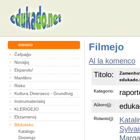
Filmejo
ENHAVO
Ĉefpaĝo
Al la komenco
Novaĵoj
Ekparolu!
Titolo:
Zamenhof
Manlibro
edukado.
Risko
raport
Kategorio:
Kultura Diverseco - Grundtvig
Instrumaterialoj
eduka
Aŭtoro(j):
KLERIGEJO
Ekzamenoj
Katali
Rolanto(j):
Biblioteko
Sylvai
Katalogo
Margar
Dosierujo