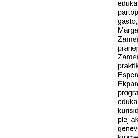
eduka
partop
gasto,
Margar
Zamen
prane
Zamen
prakti
Esper
Ekparo
progr
eduka
kunsid
plej a
genevo
krome