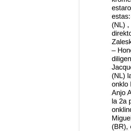
estaro 
estas:
(NL) ,
direkt
Zales
– Hono
dilige
Jacqu
(NL) l
onklo 
Anjo 
la 2a p
onklin
Migue
(BR), 