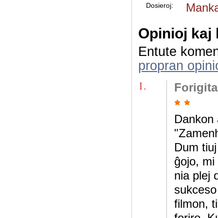
Manka
Dosieroj:
Opinioj kaj
Entute komen
propran opini
1.
Forigit
Dankon al
"Zamenh
Dum tiuj
ĝojo, mi
nia plej
sukceso 
filmon, t
foriro. 