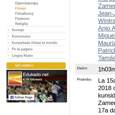
Diplomlaboraĵoj
Zame
Filmejo
Jean-
Fotoalbumoj
Panteono
Wintr
Retligiloj
Anjo 
Kursejo
Migue
Komunumo
Mauri
Kunpaŝado ĉirkaŭ la mondo
Patri
Pri la paĝaro
Lingva Klubo
Tamás
NIAJ AMIKOJ
1h03
Daŭro:
La 15
Priskribo:
2018 
kunsid
Zamen
17a d