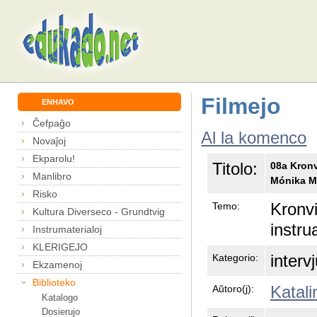
Filmejo
ENHAVO
Ĉefpaĝo
Al la komenco
Novaĵoj
Ekparolu!
Titolo:
08a Kronv
Manlibro
Mónika M
Risko
Kronvi
Temo:
Kultura Diverseco - Grundtvig
instr
Instrumaterialoj
KLERIGEJO
interv
Kategorio:
Ekzamenoj
Biblioteko
Katali
Aŭtoro(j):
Katalogo
Dosierujo