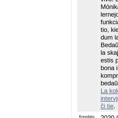
Mónika
lernej
funkci
tio, ki
dum l
Bedaŭ
la ska
estis 
bona i
kompre
bedaŭ
La kol
interv
ĉi tie
.
2020-
Kreodato: