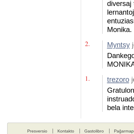
diversaj
lernanto
entuzias
Monika.
2.
Myntsy
j
Dankegon
MONIKA 
1.
trezoro
j
Gratulon
instruad
bela inte
Presversio
Kontakto
Gastolibro
Paĝarmap