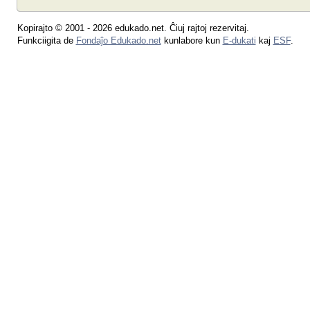
Kopirajto © 2001 - 2026 edukado.net. Ĉiuj rajtoj rezervitaj.
Funkciigita de
Fondaĵo Edukado.net
kunlabore kun
E-dukati
kaj
ESF
.