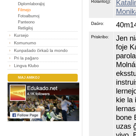
Katali
Rolanto(j):
Diplomlaboraĵoj
Monik
Filmejo
Fotoalbumoj
Panteono
40m1
Daŭro:
Retligiloj
Kursejo
Jen ni
Priskribo:
Komunumo
foje K
Kunpaŝado ĉirkaŭ la mondo
parol
Pri la paĝaro
Molnár
Lingva Klubo
eksst
NIAJ AMIKOJ
instru
lernej
kie la
lernas
bone 
uzas ĝ
vivo. 