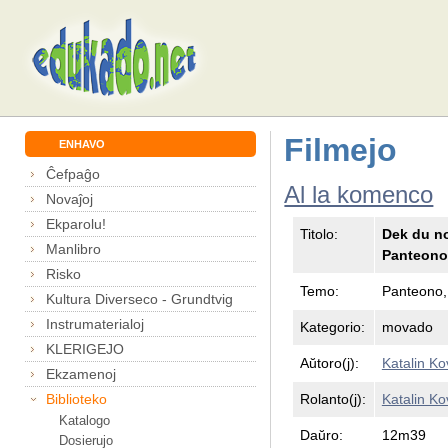
Filmejo
ENHAVO
Ĉefpaĝo
Al la komenco
Novaĵoj
Ekparolu!
Titolo:
Dek du no
Manlibro
Panteono
Risko
Temo:
Panteono,
Kultura Diverseco - Grundtvig
Instrumaterialoj
Kategorio:
movado
KLERIGEJO
Aŭtoro(j):
Katalin Ko
Ekzamenoj
Rolanto(j):
Katalin Ko
Biblioteko
Katalogo
Daŭro:
12m39
Dosierujo