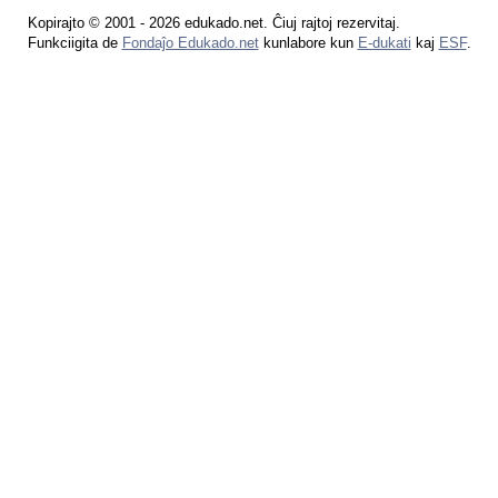
Kopirajto © 2001 - 2026 edukado.net. Ĉiuj rajtoj rezervitaj.
Funkciigita de
Fondaĵo Edukado.net
kunlabore kun
E-dukati
kaj
ESF
.