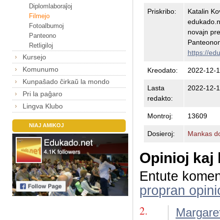
Diplomlaboraĵoj
Priskribo:
Katalin Ko
Filmejo
edukado.n
Fotoalbumoj
novajn prem
Panteono
Panteonon
Retligiloj
https://ed
Kursejo
Komunumo
Kreodato:
2022-12-1
Kunpaŝado ĉirkaŭ la mondo
Lasta
2022-12-1
Pri la paĝaro
redakto:
Lingva Klubo
Montroj:
13609
NIAJ AMIKOJ
Dosieroj:
Mankas do
Opinioj kaj
Entute komen
propran opini
2.
Margare