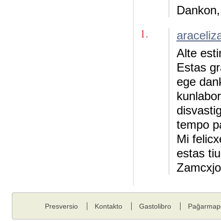
Dankon, K
1.
araceliz
Alte est
Estas gr
ege dank
kunlabor
disvasti
tempo pa
Mi felicx
estas tiu
Zamcxjo 
Presversio
Kontakto
Gastolibro
Paĝarmap