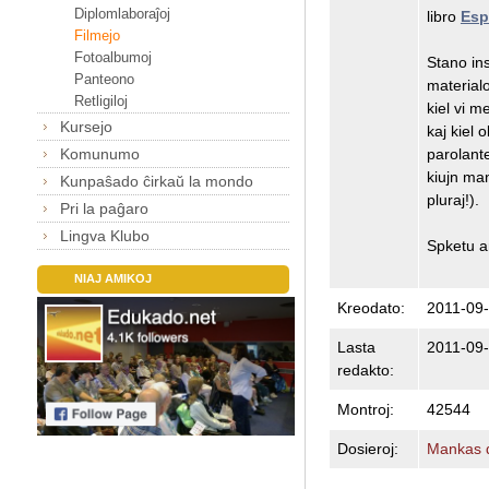
Diplomlaboraĵoj
libro
Esp
Filmejo
Fotoalbumoj
Stano ins
Panteono
materialo
Retligiloj
kiel vi m
Kursejo
kaj kiel 
parolant
Komunumo
kiujn man
Kunpaŝado ĉirkaŭ la mondo
pluraj!).
Pri la paĝaro
Lingva Klubo
Spketu an
NIAJ AMIKOJ
Kreodato:
2011-09-
Lasta
2011-09-
redakto:
Montroj:
42544
Dosieroj:
Mankas d