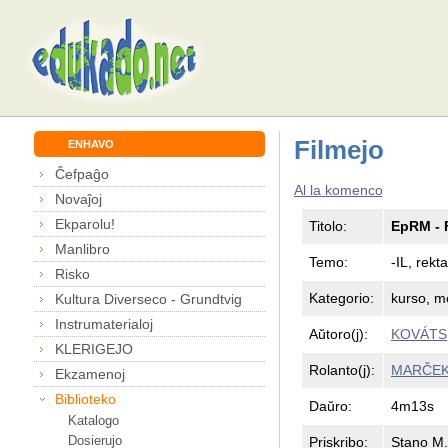
Filmejo
ENHAVO
Ĉefpaĝo
Al la komenco
Novaĵoj
Ekparolu!
Titolo:
EpRM - F
Manlibro
Temo:
-IL, rek
Risko
Kategorio:
kurso, m
Kultura Diverseco - Grundtvig
Instrumaterialoj
Aŭtoro(j):
KOVÁTS,
KLERIGEJO
Rolanto(j):
MARČEK,
Ekzamenoj
Biblioteko
Daŭro:
4m13s
Katalogo
Dosierujo
Priskribo:
Stano M. 