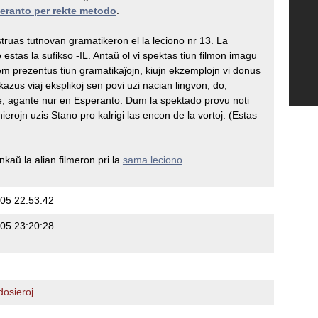
eranto per rekte metodo
.
truas tutnovan gramatikeron el la leciono nr 13. La
 estas la sufikso -IL. Antaŭ ol vi spektas tiun filmon imagu
em prezentus tiun gramatikaĵojn, kiujn ekzemplojn vi donus
okazus viaj eksplikoj sen povi uzi nacian lingvon, do,
e, agante nur en Esperanto. Dum la spektado provu noti
ierojn uzis Stano pro kalrigi las encon de la vortoj. (Estas
kaŭ la alian filmeron pri la
sama leciono
.
05 22:53:42
05 23:20:28
osieroj.