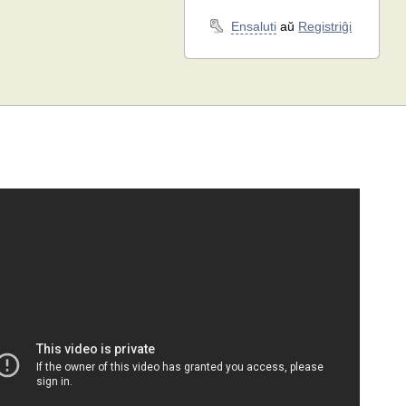
Ensaluti
aŭ
Registriĝi