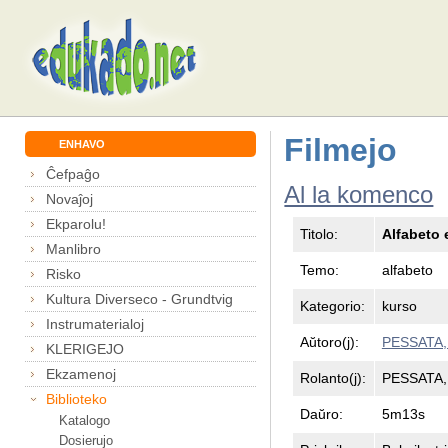
Filmejo
ENHAVO
Ĉefpaĝo
Al la komenco
Novaĵoj
Ekparolu!
Titolo:
Alfabeto 
Manlibro
Temo:
alfabeto
Risko
Kultura Diverseco - Grundtvig
Kategorio:
kurso
Instrumaterialoj
Aŭtoro(j):
PESSATA,
KLERIGEJO
Ekzamenoj
Rolanto(j):
PESSATA,
Biblioteko
Daŭro:
5m13s
Katalogo
Dosierujo