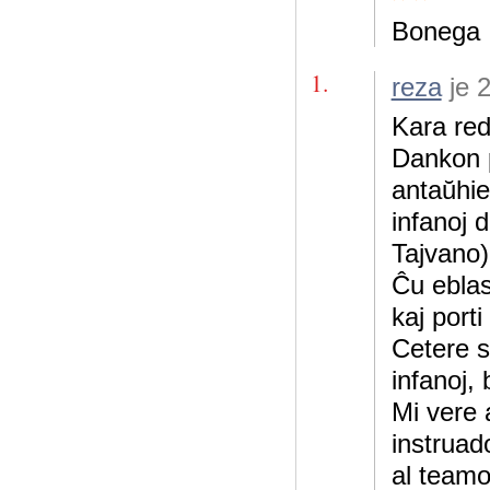
Bonega !
1.
reza
je 
Kara red
Dankon p
antaŭhie
infanoj 
Tajvano)
Ĉu eblas 
kaj porti
Cetere se
infanoj, 
Mi vere a
instruad
al team