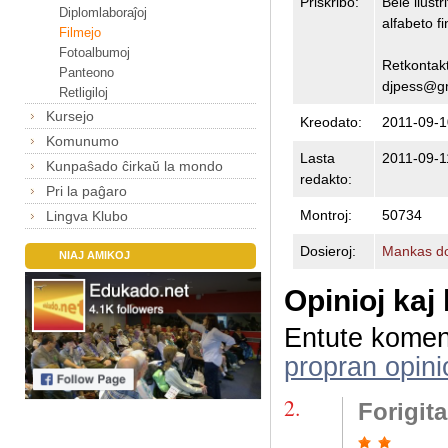
Priskribo:
Bele ilustr
Diplomlaboraĵoj
alfabeto f
Filmejo
Fotoalbumoj
Retkontakt
Panteono
djpess@g
Retligiloj
Kursejo
Kreodato:
2011-09-1
Komunumo
Lasta
2011-09-1
Kunpaŝado ĉirkaŭ la mondo
redakto:
Pri la paĝaro
Montroj:
50734
Lingva Klubo
Dosieroj:
Mankas do
NIAJ AMIKOJ
Opinioj kaj
Entute komen
propran opini
2.
Forigit