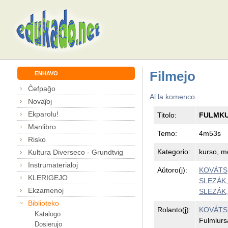
Filmejo
ENHAVO
Ĉefpaĝo
Al la komenco
Novaĵoj
Ekparolu!
Titolo:
FULMKUR
Manlibro
Temo:
4m53s
Risko
Kategorio:
kurso, m
Kultura Diverseco - Grundtvig
Instrumaterialoj
Aŭtoro(j):
KOVÁTS,
KLERIGEJO
SLEZÁK, 
Ekzamenoj
SLEZÁK,
Biblioteko
Rolanto(j):
KOVÁTS,
Katalogo
Fulmlurs
Dosierujo