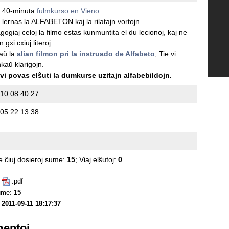
a 40-minuta
fulmkurso en Vieno
.
lernas la ALFABETON kaj la rilatajn vortojn.
ogiaj celoj la filmo estas kunmuntita el du lecionoj, kaj ne
 gxi cxiuj literoj.
aŭ la
alian filmon pri la instruado de Alfabeto
, Tie vi
kaŭ klarigojn.
vi povas elŝuti la dumkurse uzitajn alfabebildojn.
10 08:40:27
05 22:13:38
e ĉiuj dosieroj sume:
15
; Viaj elŝutoj:
0
.pdf
sume:
15
:
2011-09-11 18:17:37
mentoj