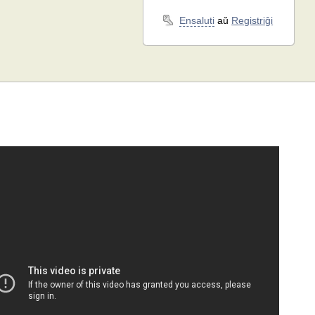
Ensaluti
aŭ
Registriĝi