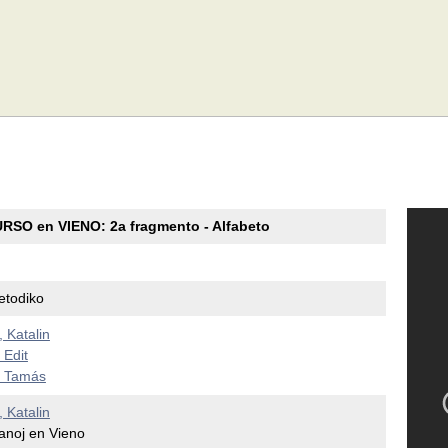
SO en VIENO: 2a fragmento - Alfabeto
etodiko
 Katalin
Edit
 Tamás
 Katalin
anoj en Vieno