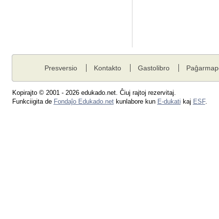
Presversio
Kontakto
Gastolibro
Paĝarmap
Kopirajto © 2001 - 2026 edukado.net. Ĉiuj rajtoj rezervitaj.
Funkciigita de
Fondaĵo Edukado.net
kunlabore kun
E-dukati
kaj
ESF
.