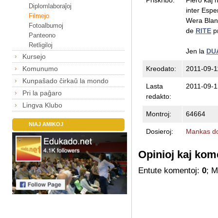
Diplomlaboraĵoj
inter Espe
Filmejo
Wera Blank
Fotoalbumoj
de
RITE
pr
Panteono
Retligiloj
Jen la
DU
Kursejo
Kreodato:
2011-09-1
Komunumo
Kunpaŝado ĉirkaŭ la mondo
Lasta
2011-09-1
Pri la paĝaro
redakto:
Lingva Klubo
Montroj:
64664
NIAJ AMIKOJ
Dosieroj:
Mankas do
Opinioj kaj kom
Entute komentoj:
0
; 