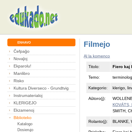
Filmejo
ENHAVO
Ĉefpaĝo
Al la komenco
Novaĵoj
Ekparolu!
Titolo:
Fiero kaj
Manlibro
Temo:
terminolog
Risko
Kategorio:
klerigo, li
Kultura Diverseco - Grundtvig
Instrumaterialoj
Aŭtoro(j):
WOLLENB
KLERIGEJO
KOVÁTS, K
Ekzamenoj
SMITH, C
Biblioteko
Rolanto(j):
BLANKE, 
Katalogo
Dosierujo
Priskribo:
Fiero kaj h