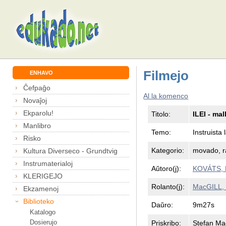
Filmejo
ENHAVO
Ĉefpaĝo
Al la komenco
Novaĵoj
Ekparolu!
Titolo:
ILEI - ma
Manlibro
Temo:
Instruista 
Risko
Kategorio:
movado, r
Kultura Diverseco - Grundtvig
Instrumaterialoj
Aŭtoro(j):
KOVÁTS, K
KLERIGEJO
Rolanto(j):
MacGILL, 
Ekzamenoj
Biblioteko
Daŭro:
9m27s
Katalogo
Dosierujo
Priskribo:
Stefan Mac