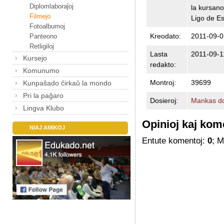
Diplomlaboraĵoj
la kursano
Filmejo
Ligo de Esp
Fotoalbumoj
Kreodato:
2011-09-0
Panteono
Retligiloj
Lasta
2011-09-1
Kursejo
redakto:
Komunumo
Montroj:
39699
Kunpaŝado ĉirkaŭ la mondo
Pri la paĝaro
Dosieroj:
Mankas do
Lingva Klubo
Opinioj kaj kom
NIAJ AMIKOJ
Entute komentoj:
0
; 