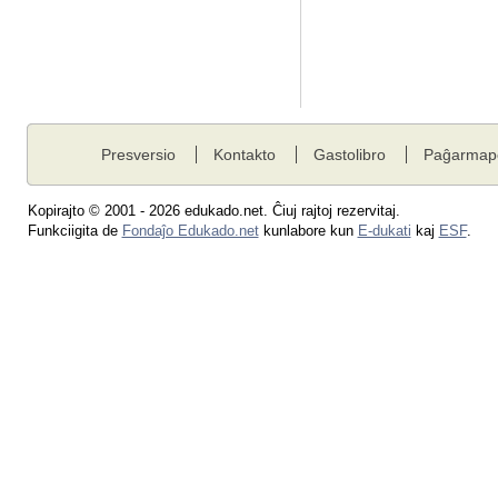
Presversio
Kontakto
Gastolibro
Paĝarmap
Kopirajto © 2001 - 2026 edukado.net. Ĉiuj rajtoj rezervitaj.
Funkciigita de
Fondaĵo Edukado.net
kunlabore kun
E-dukati
kaj
ESF
.