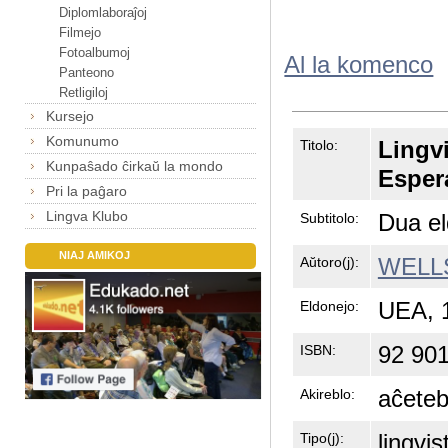
Diplomlaboraĵoj
Filmejo
Fotoalbumoj
Al la komenco
Panteono
Retligiloj
Kursejo
Komunumo
Lingvi
Titolo:
Kunpaŝado ĉirkaŭ la mondo
Esper
Pri la paĝaro
Lingva Klubo
Dua e
Subtitolo:
NIAJ AMIKOJ
WELLS
Aŭtoro(j):
UEA, 
Eldonejo:
92 901
ISBN:
aĉeteb
Akireblo:
lingvis
Tipo(j):