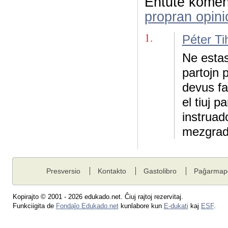
Entute komen
propran opini
1.
Péter Ti
Ne estas 
partojn p
devus fa
el tiuj p
instruad
mezgrade
Presversio
Kontakto
Gastolibro
Paĝarmap
Kopirajto © 2001 - 2026 edukado.net. Ĉiuj rajtoj rezervitaj.
Funkciigita de
Fondaĵo Edukado.net
kunlabore kun
E-dukati
kaj
ESF
.