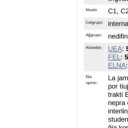
C1, C
Nivelo:
intern
Celgrupo:
nedifin
Aĝgrupo:
UEA
:
Aĉeteblo:
FEL
:
5
ELNA
La jam
Nia
opinio:
por tiu
trakti
nepra 
interl
studen
ĝia ko