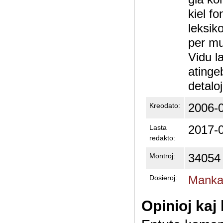
kiel fo
leksik
per mul
Vidu l
atinge
detaloj
2006-0
Kreodato:
2017-0
Lasta
redakto:
34054
Montroj:
Mankas
Dosieroj:
Opinioj kaj