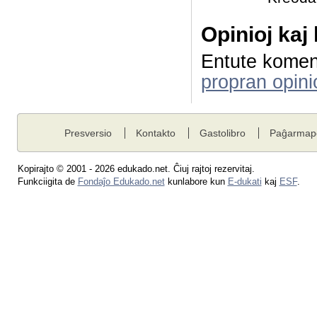
Opinioj kaj
Entute komen
propran opini
Presversio
Kontakto
Gastolibro
Paĝarmap
Kopirajto © 2001 - 2026 edukado.net. Ĉiuj rajtoj rezervitaj.
Funkciigita de
Fondaĵo Edukado.net
kunlabore kun
E-dukati
kaj
ESF
.