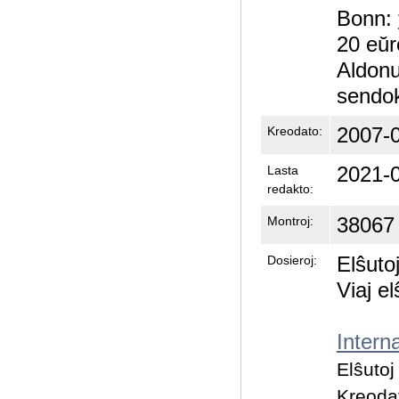
Bonn:
20 eŭro
Aldonu
sendok
2007-0
Kreodato:
2021-0
Lasta
redakto:
38067
Montroj:
Elŝuto
Dosieroj:
Viaj el
Intern
Elŝuto
Kreoda