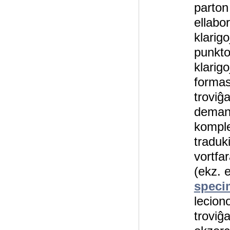
parton
ellabo
klarigo
punkto
klarigo
formas
troviĝ
demand
komple
traduk
vortfar
(ekz. 
speci
lecion
troviĝ