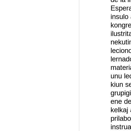
Espera
insulo
kongre
ilustri
nekuti
lecion
lernad
materi
unu le
kiun s
grupig
ene de
kelkaj 
prilab
instru