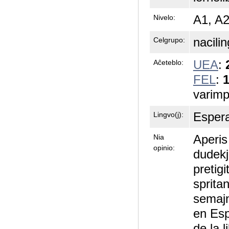
A1, A
Nivelo:
nacili
Celgrupo:
UEA
:
Aĉeteblo:
FEL
:
1
varimp
Esper
Lingvo(j):
Aperis
Nia
opinio:
dudekj
pretigi
sprita
semajn
en Esp
de la l