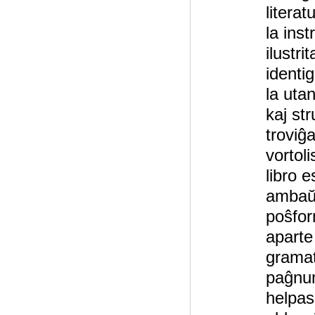
literat
la inst
ilustr
identi
la utan
kaj st
troviĝ
vortol
libro 
ambaŭ 
poŝfor
aparte
gramat
paĝnum
helpas