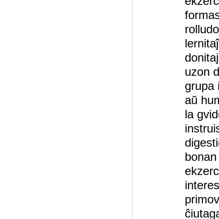
ekzerc
formas
rolludo
lernita
donita
uzon de
grupa 
aŭ hum
la gvid
instru
digest
bonan 
ekzerc
intere
primov
ĉiutag