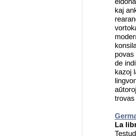
eldonaĵ
kaj an
rearanĝ
vortok
modern
konsil
povas 
de ind
kazoj 
lingvo
aŭtoro
trova
Germa
La li
Testud