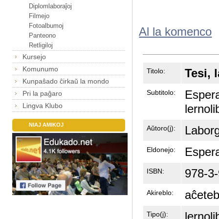
Diplomlaboraĵoj
Filmejo
Fotoalbumoj
Al la komenco
Panteono
Retligiloj
Kursejo
Komunumo
Tesi, 
Titolo:
Kunpaŝado ĉirkaŭ la mondo
Espera
Subtitolo:
Pri la paĝaro
Lingva Klubo
lernoli
NIAJ AMIKOJ
Laborg
Aŭtoro(j):
Espera
Eldonejo:
978-3
ISBN:
aĉeteb
Akireblo:
lernoli
Tipo(j):