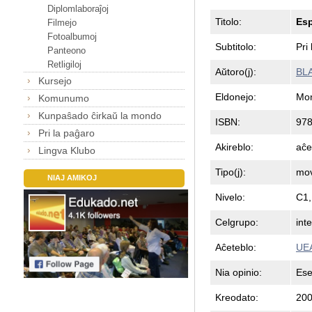
Diplomlaboraĵoj
Titolo:
Esp
Filmejo
Fotoalbumoj
Subtitolo:
Pri
Panteono
Retligiloj
Aŭtoro(j):
BLA
Kursejo
Eldonejo:
Mon
Komunumo
Kunpaŝado ĉirkaŭ la mondo
ISBN:
978
Pri la paĝaro
Akireblo:
aĉe
Lingva Klubo
Tipo(j):
mov
NIAJ AMIKOJ
Nivelo:
C1,
Celgrupo:
int
Aĉeteblo:
UE
Nia opinio:
Ese
Kreodato:
200