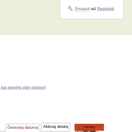
Ensaluti
aŭ
Registriĝi
 kaj esprimi vian opinion!
Aldonaj detaloj
Ĝeneralaj datumoj