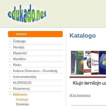
Katalogo
ENHAVO
Ĉefpaĝo
Novaĵoj
Ekparolu!
Manlibro
Risko
Kultura Diverseco - Grundtvig
Instrumaterialoj
KLERIGEJO
Ekzamenoj
Biblioteko
Al la komenco
Katalogo
Dosierujo