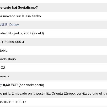
eranto kaj Socialismo?
 la movado sur la alia flanko
NKE, Detlev
dial, Novjorko, 2007 (2a eld)
-1-59569-065-4
tebla
adhistorio
 C2
ernacia
A
:
9,60
EUR (sen varimposto)
o pri la E-movado en la postmilita Orienta Eŭropo, verkita de unu el la p
8-10-11 10:03:17