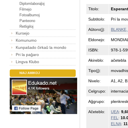
Diplomlaboraĵoj
Titolo:
Esperant
Filmejo
Fotoalbumoj
Subtitolo:
Pri la mov
Panteono
Retligiloj
Aŭtoro(j):
BLANKE, 
Kursejo
Eldonejo:
MONDIA
Komunumo
Kunpaŝado ĉirkaŭ la mondo
ISBN:
978-1-59
Pri la paĝaro
Akireblo:
aĉetebla
Lingva Klubo
Tipo(j):
movadhis
NIAJ AMIKOJ
Nivelo:
A1, A2, B
Celgrupo:
internaci
Aĝgrupo:
plenkresk
Aĉeteblo:
UEA
:
9,6
FEL
:
10.
ELNA
:
11