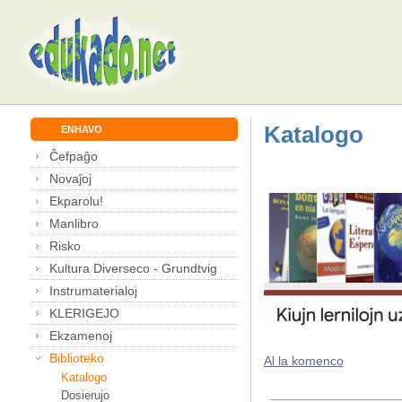
Katalogo
ENHAVO
Ĉefpaĝo
Novaĵoj
Ekparolu!
Manlibro
Risko
Kultura Diverseco - Grundtvig
Instrumaterialoj
KLERIGEJO
Ekzamenoj
Biblioteko
Al la komenco
Katalogo
Dosierujo