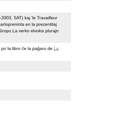
2003, SAT) kaj 'le Travailleur
artopreninta en la prezentitaj
ŭropo.La verko elvokis plurajn
 pri la libro ĉe la paĝaro de
La