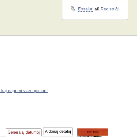
Ensaluti
aŭ
Registriĝi
 kaj esprimi vian opinion!
Aldonaj detaloj
Ĝeneralaj datumoj