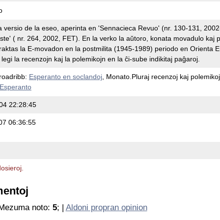
o
ta versio de la eseo, aperinta en 'Sennacieca Revuo' (nr. 130-131, 2002-
ste' ( nr. 264, 2002, FET). En la verko la aŭtoro, konata movadulo kaj p
traktas la E-movadon en la postmilita (1945-1989) periodo en Orienta E
legi la recenzojn kaj la polemikojn en la ĉi-sube indikitaj paĝaroj.
roadribb:
Esperanto en soclandoj
, Monato.Pluraj recenzoj kaj polemikoj
Esperanto
04 22:28:45
07 06:36:55
osieroj.
mentoj
 Mezuma noto:
5
; |
Aldoni propran opinion