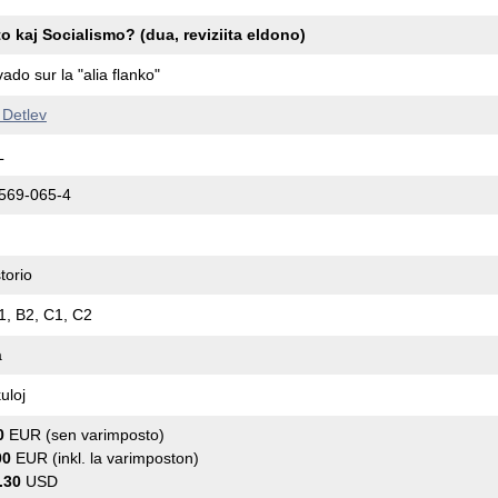
o kaj Socialismo? (dua, reviziita eldono)
ado sur la "alia flanko"
Detlev
L
569-065-4
torio
1, B2, C1, C2
a
uloj
0
EUR (sen varimposto)
00
EUR (inkl. la varimposton)
.30
USD