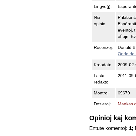
Lingvo(j):
Esperant
Nia
Prilabori
opinio:
Espéranti
eventoj, 
eĥojn. Bv 
Recenzoj:
Donald B
Ondo de 
Kreodato:
2009-02-
Lasta
2011-09-
redakto:
Montroj:
69679
Dosieroj:
Mankas d
Opinioj kaj ko
Entute komentoj:
1
;