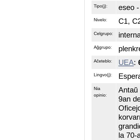
eseo -
Tipo(j):
C1, C
Nivelo:
intern
Celgrupo:
plenkr
Aĝgrupo:
UEA
:
Aĉeteblo:
Esper
Lingvo(j):
Antaŭ 
Nia
opinio:
9an de
Oficej
korvar
grandi
la 70-