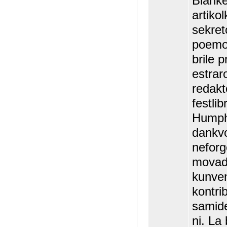
Blanke
artiko
sekret
poemo 
brile 
estrar
redakt
festli
Humphr
dankvo
neforg
movada
kunven
kontri
samide
ni. La