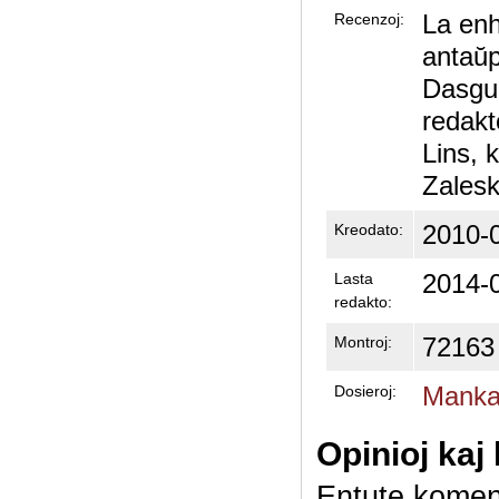
La enh
Recenzoj:
antaŭp
Dasgup
redakt
Lins, 
Zalesk
2010-
Kreodato:
2014-
Lasta
redakto:
72163
Montroj:
Mankas
Dosieroj:
Opinioj kaj
Entute komen