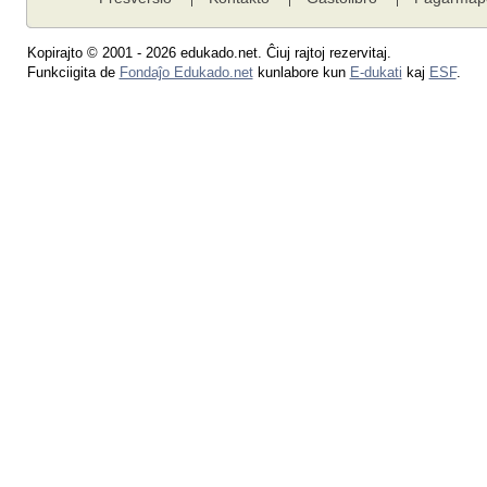
Kopirajto © 2001 - 2026 edukado.net. Ĉiuj rajtoj rezervitaj.
Funkciigita de
Fondaĵo Edukado.net
kunlabore kun
E-dukati
kaj
ESF
.