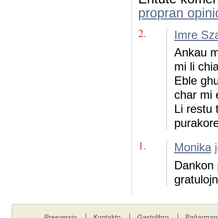
propran opini
2.
Imre Sz
Ankau mi
mi li c
Eble ghus
char mi e
Li restu 
purakore
1.
Monika
j
Dankon p
gratulojn
Presversio
Kontakto
Gastolibro
Paĝarmap