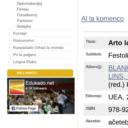
Diplomlaboraĵoj
Filmejo
Fotoalbumoj
Al la komenco
Panteono
Retligiloj
Kursejo
Komunumo
Arto l
Titolo:
Kunpaŝado ĉirkaŭ la mondo
Festol
Subtitolo:
Pri la paĝaro
Lingva Klubo
BLANK
Aŭtoro(j):
NIAJ AMIKOJ
LINS, 
(red.)
UEA, 
Eldonejo:
978-9
ISBN:
aĉeteb
Akireblo: