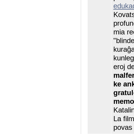
eduka
Kovats
profun
mia re
"blind
kuraĝas
kunleg
eroj de
malfe
ke an
gratu
memora
Katali
La fil
povas 