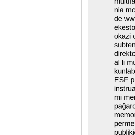
multfl
nia mo
de www
ekesto
okazi 
subten
direkt
al li 
kunlab
ESF po
instrua
mi mem
paĝaro 
memorŝ
permes
publik