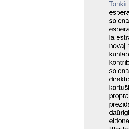
Tonkin
esperan
solena
esperan
la est
novaj 
kunlab
kontrib
solena
direkt
kortuŝ
propr
prezid
daŭrig
eldona