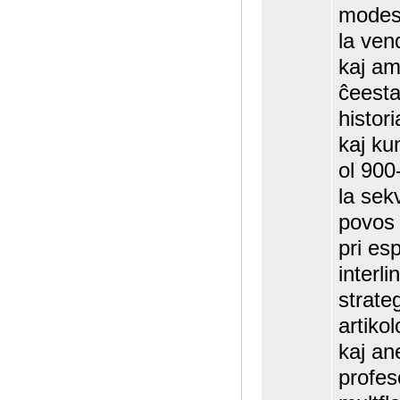
modest
la ven
kaj ami
ĉeesta
histor
kaj ku
ol 900
la sek
povos 
pri esp
interli
strateg
artiko
kaj an
profes