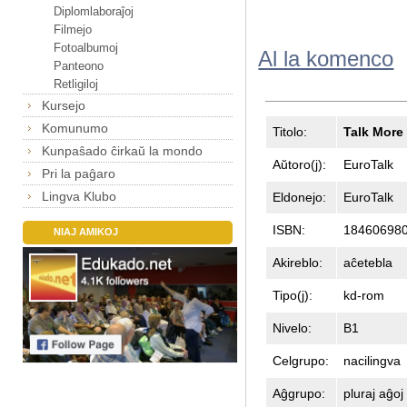
Diplomlaboraĵoj
Filmejo
Fotoalbumoj
Al la komenco
Panteono
Retligiloj
Kursejo
Komunumo
Titolo:
Talk More
Kunpaŝado ĉirkaŭ la mondo
Aŭtoro(j):
EuroTalk
Pri la paĝaro
Lingva Klubo
Eldonejo:
EuroTalk
ISBN:
184606980
NIAJ AMIKOJ
Akireblo:
aĉetebla
Tipo(j):
kd-rom
Nivelo:
B1
Celgrupo:
nacilingva
Aĝgrupo:
pluraj aĝoj