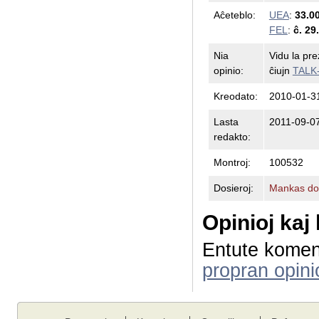
Aĉeteblo:
UEA
:
33.0
FEL
:
ĉ. 29
Nia
Vidu la pr
opinio:
ĉiujn
TALK
Kreodato:
2010-01-3
Lasta
2011-09-07
redakto:
Montroj:
100532
Dosieroj:
Mankas dos
Opinioj kaj
Entute komen
propran opini