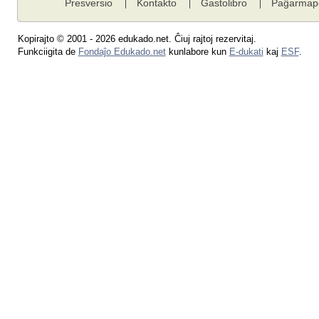
Presversio
Kontakto
Gastolibro
Paĝarmap
Kopirajto © 2001 - 2026 edukado.net. Ĉiuj rajtoj rezervitaj.
Funkciigita de
Fondaĵo Edukado.net
kunlabore kun
E-dukati
kaj
ESF
.