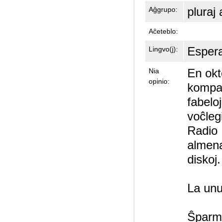
pluraj 
Aĝgrupo:
Aĉeteblo:
Esper
Lingvo(j):
En okt
Nia
opinio:
kompak
fabelo
voĉleg
Radio 
almena
diskoj.
La unu
Ŝparm