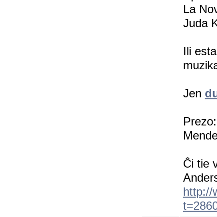
La Nov
Juda 
Ili es
muzika
Jen
d
Prezo:
Mendeb
Ĉi tie 
Ander
http:/
t=286