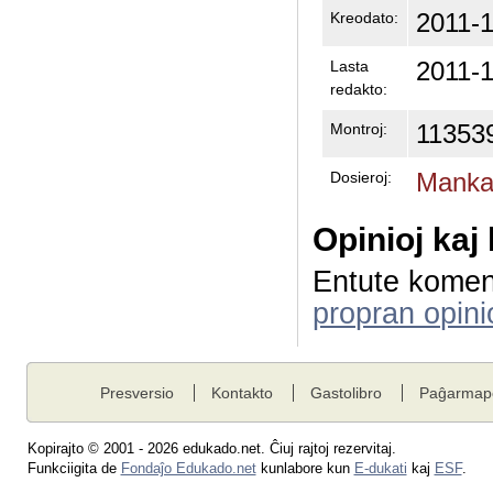
2011-1
Kreodato:
2011-1
Lasta
redakto:
11353
Montroj:
Mankas
Dosieroj:
Opinioj kaj
Entute komen
propran opini
Presversio
Kontakto
Gastolibro
Paĝarmap
Kopirajto © 2001 - 2026 edukado.net. Ĉiuj rajtoj rezervitaj.
Funkciigita de
Fondaĵo Edukado.net
kunlabore kun
E-dukati
kaj
ESF
.