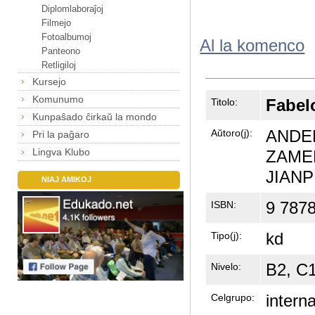
Diplomlaboraĵoj
Filmejo
Fotoalbumoj
Al la komenco
Panteono
Retligiloj
Kursejo
Komunumo
Fabel
Titolo:
Kunpaŝado ĉirkaŭ la mondo
ANDE
Aŭtoro(j):
Pri la paĝaro
Lingva Klubo
ZAME
JIANP
NIAJ AMIKOJ
9 787
ISBN:
kd
Tipo(j):
B2, C
Nivelo:
intern
Celgrupo: