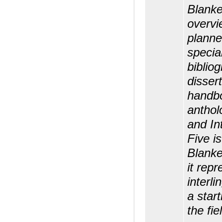
Blanke
overvi
planne
specia
biblio
dissert
handb
anthol
and In
Five i
Blanke
it repr
interl
a start
the fie