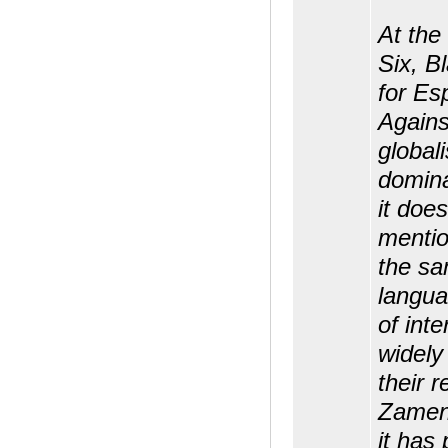
At the
Six, B
for Es
Agains
global
domin
it doe
mentio
the sa
langu
of int
widely
their 
Zamenh
it has