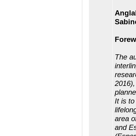
Angla
Sabin
Forew
The au
interl
resear
2016),
planne
It is t
lifelon
area of
and Es