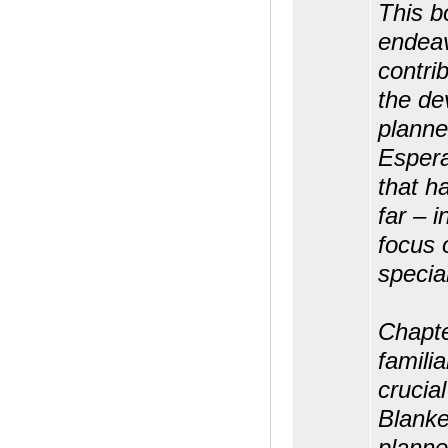
This bo
endeav
contri
the de
planne
Espera
that h
far – 
focus 
specia
Chapt
famili
crucial
Blanke
planne