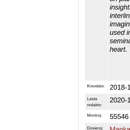
insigh
interli
imagin
used i
semina
heart.
2018-1
Kreodato:
2020-1
Lasta
redakto:
55546
Montroj:
Mankas
Dosieroj: