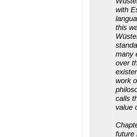
Wüster
with E
langua
this w
Wüster
standa
many 
over t
existe
work o
philos
calls t
value 
Chapte
future 