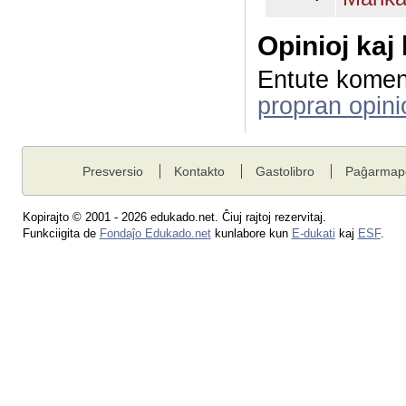
Opinioj kaj
Entute komen
propran opini
Presversio
Kontakto
Gastolibro
Paĝarmap
Kopirajto © 2001 - 2026 edukado.net. Ĉiuj rajtoj rezervitaj.
Funkciigita de
Fondaĵo Edukado.net
kunlabore kun
E-dukati
kaj
ESF
.