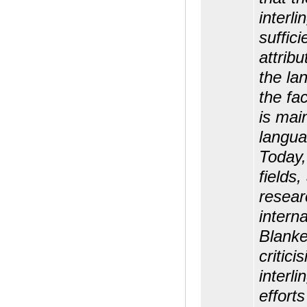
interli
suffici
attribu
the lan
the fac
is mai
langua
Today, 
fields
resear
intern
Blanke
critici
interli
effort