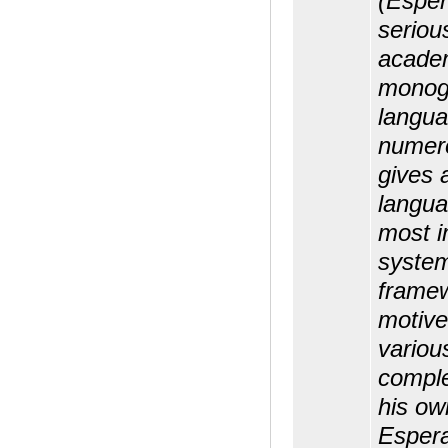
(Espe
seriou
academ
monogr
langua
numero
gives 
langua
most i
system
framew
motive
variou
comple
his ow
Espera