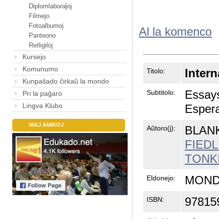
Diplomlaboraĵoj
Filmejo
Fotoalbumoj
Al la komenco
Panteono
Retligiloj
Kursejo
Komunumo
Inter
Titolo:
Kunpaŝado ĉirkaŭ la mondo
Essays
Subtitolo:
Pri la paĝaro
Lingva Klubo
Espera
NIAJ AMIKOJ
BLANK
Aŭtoro(j):
FIEDLE
TONKI
MONDI
Eldonejo:
97815
ISBN: