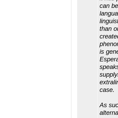
can be
langua
linguis
than o
create
pheno
is gen
Espera
speaks
supply
extral
case.
As suc
alterna