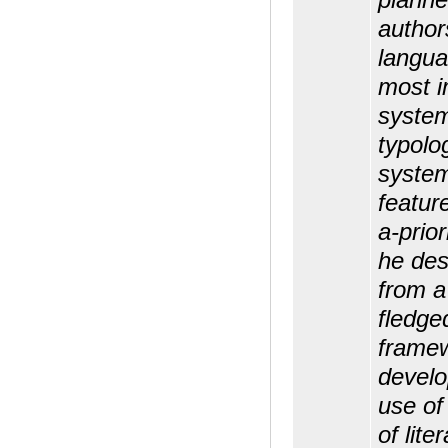
author
langua
most i
syste
typolo
system
feature
a-prior
he des
from a
fledge
framew
develo
use of
of lite