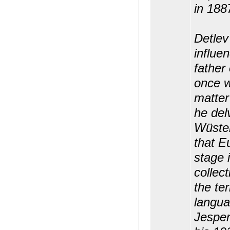
in 188
Detlev
influe
father
once w
matter 
he del
Wüster
that E
stage i
collec
the te
languag
Jesper