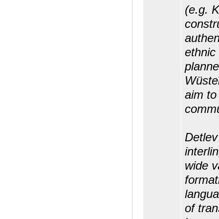
(e.g. 
constr
authent
ethnic
planne
Wüster
aim to 
commu
Detlev
interl
wide v
format
langua
of tra