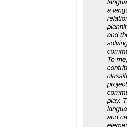
langua
a lang
relati
planni
and th
solvin
commun
To me,
contri
classi
project
commun
play. 
langua
and ca
elemen