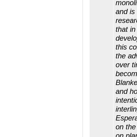
monoli
and is
resear
that i
develo
this co
the ad
over t
become
Blanke
and hop
intent
interl
Espera
on the
on pla