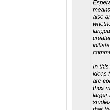
Espera
means 
also a
whether
langua
create
initia
commun
In thi
ideas 
are col
thus m
larger
studie
that th