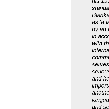
his 19
standa
Blanke
as ‘a 
by an 
in acc
with th
interna
commun
serves 
seriou
and h
import
anothe
langua
and sci