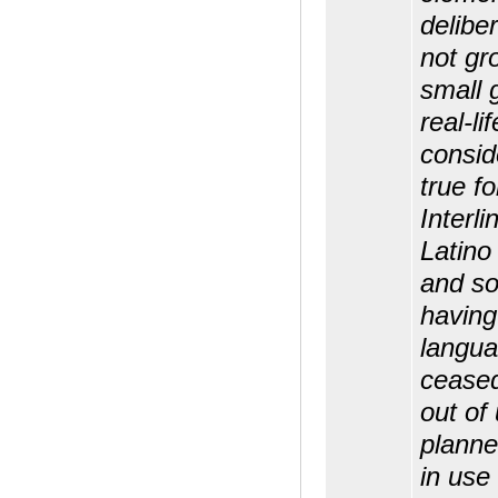
delibe
not gr
small 
real-l
consid
true f
Interli
Latino
and so
having
langua
ceased
out of
planne
in use