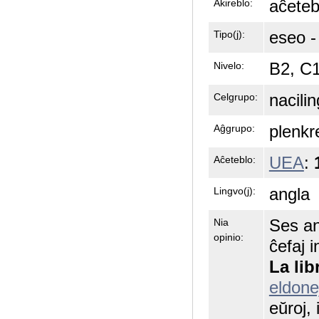
aĉeteb
Akireblo:
eseo -
Tipo(j):
B2, C
Nivelo:
nacili
Celgrupo:
plenkr
Aĝgrupo:
UEA
:
Aĉeteblo:
angla
Lingvo(j):
Ses an
Nia
opinio:
ĉefaj i
La lib
eldon
eŭroj,