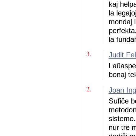
kaj help
la legaĵ
mondaj l
perfekta
la funda
3.
Judit Fe
Laŭaspek
bonaj tek
2.
Joan Ing
Sufiĉe b
metodon
sistemo.
nur tre m