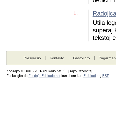
dediĉi m
1.
Radojica
Utila leg
superaj k
tekstoj 
Presversio
Kontakto
Gastolibro
Paĝarmap
Kopirajto © 2001 - 2026 edukado.net. Ĉiuj rajtoj rezervitaj.
Funkciigita de
Fondaĵo Edukado.net
kunlabore kun
E-dukati
kaj
ESF
.