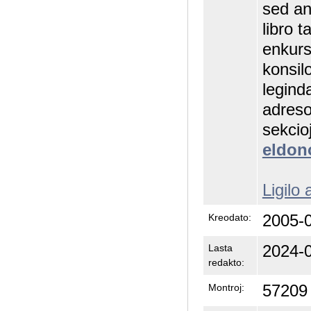
sed an
libro 
enkurs
konsilo
legind
adreso
sekcioj
eldon
Ligilo 
2005-0
Kreodato:
2024-0
Lasta
redakto:
57209
Montroj: