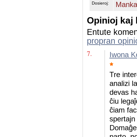
Mankas
Dosieroj:
Opinioj kaj
Entute komen
propran opini
7.
Iwona K
Tre inter
analizi l
devas ha
ĉiu legaĵ
ĉiam fac
spertajn
Domaĝe, 
parto, n