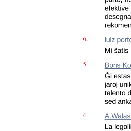
efektive
desegnaĵ
rekomend
6.
luiz port
Mi ŝatis 
5.
Boris Ko
Ĝi estas
jaroj un
talento 
sed anka
4.
A.Walas
La legol