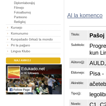
Diplomlaboraĵoj
Filmejo
Fotoalbumoj
Al la komenco
Panteono
Retligiloj
Kursejo
Komunumo
Paŝoj
Titolo:
Kunpaŝado ĉirkaŭ la mondo
Progre
Subtitolo:
Pri la paĝaro
Lingva Klubo
kun Li
NIAJ AMIKOJ
AULD,
Aŭtoro(j):
Pisa -
Eldonejo:
aĉeteb
Akireblo:
legolib
Tipo(j):
C1, C
Nivelo: