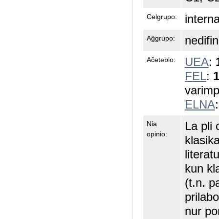
intern
Celgrupo:
nedifin
Aĝgrupo:
UEA
:
Aĉeteblo:
FEL
:
1
varimp
ELNA
La pli 
Nia
opinio:
klasik
literat
kun kla
(t.n. p
prilabo
nur po