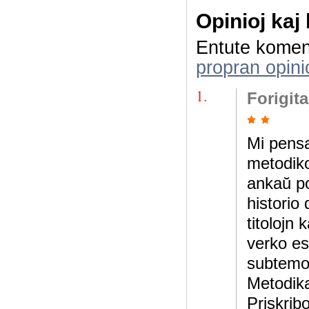
Opinioj kaj
Entute komen
propran opini
1.
Forigit
Mi pensa
metodiko
ankaŭ po
historio
titolojn 
verko est
subtemoj,
Metodikaj
Priskrib