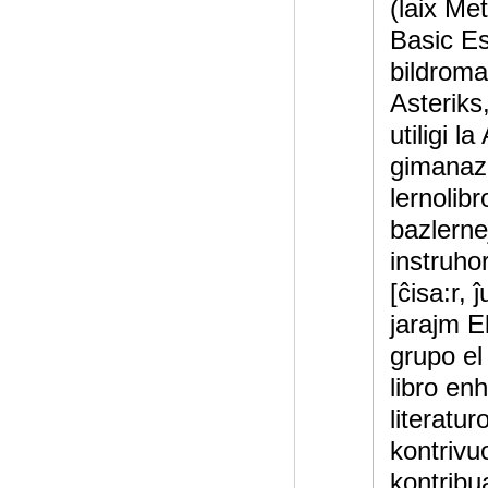
(laix Me
Basic Es
bildroma
Asteriks
utiligi l
gimanazi
lernolibr
bazlerne
instruh
[ĉisa:r, 
jarajm E
grupo el
libro en
literatu
kontrivu
kontribu