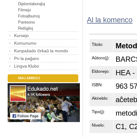
Diplomlaboraĵoj
Filmejo
Fotoalbumoj
Al la komenco
Panteono
Retligiloj
Kursejo
Komunumo
Metodi
Titolo:
Kunpaŝado ĉirkaŭ la mondo
BARCS
Aŭtoro(j):
Pri la paĝaro
Lingva Klubo
HEA - 
Eldonejo:
NIAJ AMIKOJ
963 57
ISBN:
aĉeteb
Akireblo:
metodi
Tipo(j):
C1, C
Nivelo: