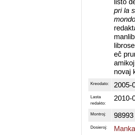
listo d
pri la 
mond
redakt
manlib
libros
eĉ pru
amikoj
novaj 
2005-0
Kreodato:
2010-0
Lasta
redakto:
98993
Montroj:
Mankas
Dosieroj: