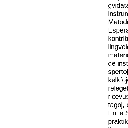
gvidat
instru
Metodo
Espera
kontrib
lingvol
materi
de inst
spertoj
kelkfoj
relegeb
ricevu
tagoj,
En la
praktik