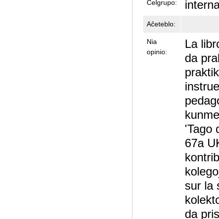
intern
Celgrupo:
Aĉeteblo:
La libr
Nia
opinio:
da prak
praktik
instru
pedago
kunmet
'Tago 
67a UK
kontrib
kolego
sur la
kolekt
da pris