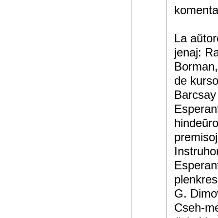
komentar
La aŭtor
jenaj: R
Borman,
de kurso
Barcsay 
Esperant
hindeŭro
premisoj
Instruho
Esperant
plenkres
G. Dimov
Cseh-met