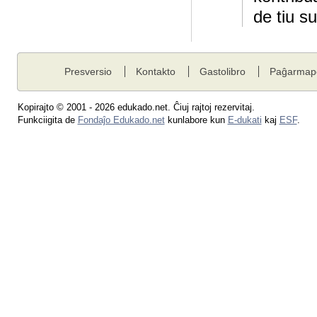
de tiu s
Presversio
Kontakto
Gastolibro
Paĝarmap
Kopirajto © 2001 - 2026 edukado.net. Ĉiuj rajtoj rezervitaj.
Funkciigita de
Fondaĵo Edukado.net
kunlabore kun
E-dukati
kaj
ESF
.