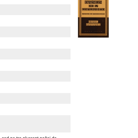
, sed ne tra plurcent paĝoj da