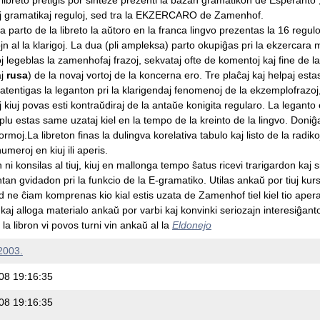
aj gramatikaj reguloj, sed tra la EKZERCARO de Zamenhof.
a parto de la libreto la aŭtoro en la franca lingvo prezentas la 16 regul
n al la klarigoj. La dua (pli ampleksa) parto okupiĝas pri la ekzercara 
j legeblas la zamenhofaj frazoj, sekvataj ofte de komentoj kaj fine de la
aj
rusa
) de la novaj vortoj de la koncerna ero. Tre plaĉaj kaj helpaj esta
 atentigas la leganton pri la klarigendaj fenomenoj de la ekzemplofrazoj, 
 kiuj povas esti kontraŭdiraj de la antaŭe konigita regularo. La leganto e
 plu estas same uzataj kiel en la tempo de la kreinto de la lingvo. Doni
rmoj.La libreton finas la dulingva korelativa tabulo kaj listo de la radiko
umeroj en kiuj ili aperis.
 ni konsilas al tiuj, kiuj en mallonga tempo ŝatus ricevi trarigardon kaj
an gvidadon pri la funkcio de la E-gramatiko. Utilas ankaŭ por tiuj kursg
d ne ĉiam komprenas kio kial estis uzata de Zamenhof tiel kiel tio aper
kaj alloga materialo ankaŭ por varbi kaj konvinki seriozajn interesiĝantojn
la libron vi povos turni vin ankaŭ al la
Eldonejo
2003.
08 19:16:35
08 19:16:35