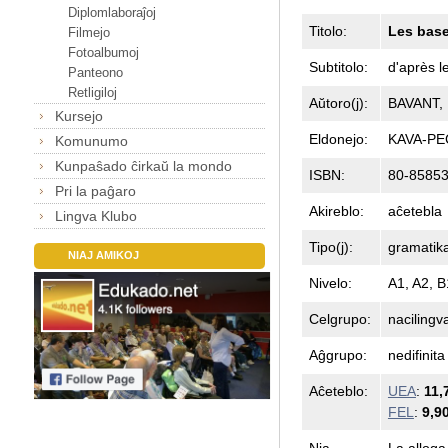
Diplomlaboraĵoj
Titolo:
Les base
Filmejo
Fotoalbumoj
Subtitolo:
d'après 
Panteono
Retligiloj
Aŭtoro(j):
BAVANT,
Kursejo
Eldonejo:
KAVA-PEC
Komunumo
Kunpaŝado ĉirkaŭ la mondo
ISBN:
80-85853
Pri la paĝaro
Akireblo:
aĉetebla
Lingva Klubo
Tipo(j):
gramatika
NIAJ AMIKOJ
Nivelo:
A1, A2, B
Celgrupo:
nacilingv
Aĝgrupo:
nedifinita
Aĉeteblo:
UEA
:
11,
FEL
:
9,9
Nia
La alloga