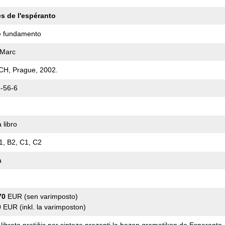
s de l'espéranto
le fundamento
 Marc
H, Prague, 2002.
-56-6
 libro
1, B2, C1, C2
a
70
EUR (sen varimposto)
0
EUR (inkl. la varimposton)
 libreto pretiĝis por sinteze prezenti la bazan gramatikon de Esperanto 