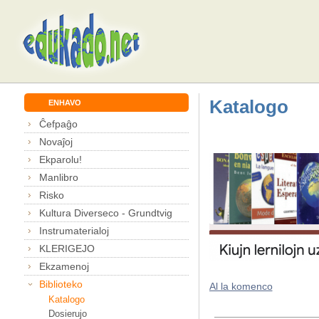
Katalogo
ENHAVO
Ĉefpaĝo
Novaĵoj
Ekparolu!
Manlibro
Risko
Kultura Diverseco - Grundtvig
Instrumaterialoj
KLERIGEJO
Ekzamenoj
Biblioteko
Al la komenco
Katalogo
Dosierujo