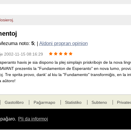
osieroj.
mentoj
 Mezuma noto:
5
; |
Aldoni propran opinion
je 2002-11-15 08:16:29
speranto havis je sia dispono la plej simplajn priskribojn de la nova lingv
AVANT prezentis la "Fundamenton de Esperanto" en nova lumo, provizint
oj. Tre sprita provo, dank' al kiu la "Fundamento" transformiĝis, en la 
a aŭtoro!
Gastolibro
Paĝarmapo
Statistiko
Subteno
Private
a paĝaro.
Pli da informoj