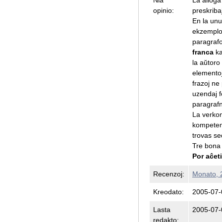
opinio:
preskrib
En la unu
ekzemploj
paragrafo
franca
k
la aŭtoro
elementoj
frazoj ne
uzendaj fo
paragrafn
La verkon
kompetent
trovas se
Tre bona 
Por aĉeti
Recenzoj:
Monato, 
Kreodato:
2005-07-
Lasta
2005-07-
redakto: