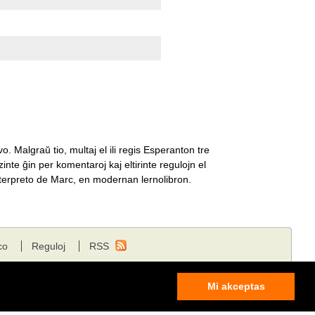
o. Malgraŭ tio, multaj el ili regis Esperanton tre
e ĝin per komentaroj kaj eltirinte regulojn el
interpreto de Marc, en modernan lernolibron.
co
Reguloj
RSS
Mi akceptas