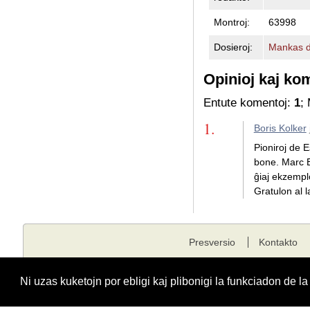
Montroj:
63998
Dosieroj:
Mankas d
Opinioj kaj ko
Entute komentoj:
1
;
1.
Boris Kolker
Pioniroj de E
bone. Marc B
ĝiaj ekzempl
Gratulon al l
Presversio
Kontakto
Kopirajto © 2001 - 2026 edukado.net. Ĉiuj rajtoj rezervitaj.
Ni uzas kuketojn por ebligi kaj plibonigi la funkciadon de l
Funkciigita de
Fondaĵo Edukado.net
kunlabore kun
E-dukati
kaj
ESF
.