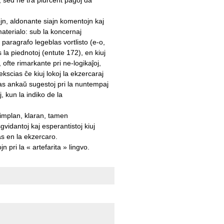
ojn, aldonante siajn komentojn kaj
materialo: sub la koncernaj
 paragrafo legeblas vortlisto (e-o,
s la piednotoj (entute 172), en kiuj
ofte rimarkante pri ne-logikaĵoj,
kscias ĉe kiuj lokoj la ekzercaraj
ĝas ankaŭ sugestoj pri la nuntempaj
j, kun la indiko de la
 simplan, klaran, tamen
vidantoj kaj esperantistoj kiuj
as en la ekzercaro.
 pri la « artefarita » lingvo.