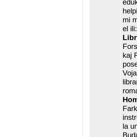
eduk
help
mi 
el ili:
Libr
Fors
kaj 
pose
Voja
libr
roma
Hom
Fark
inst
la u
Buda