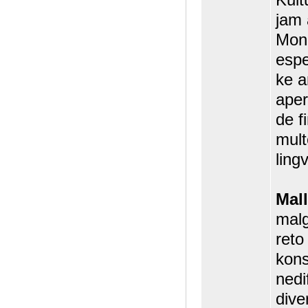
jam 
Monh
espe
ke a
aper
de f
mult
ling
Mal
mal
reto
kons
nedi
dive