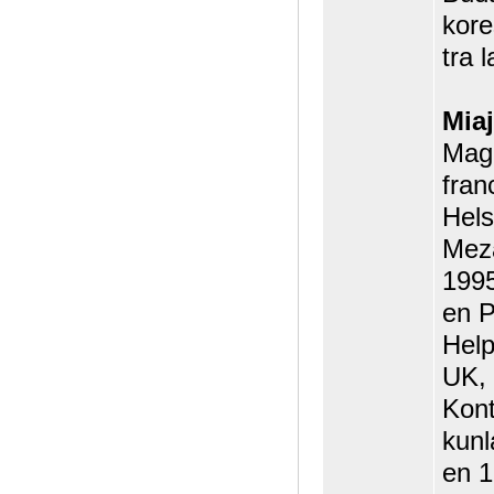
kore
tra 
Miaj
Magi
fran
Hels
Mez
1995
en P
Help
UK,
Kont
kunl
en 1