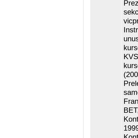
Prez
sekc
vicp
Inst
unus
kurs
KVS
kurs
(200
Prel
same
Fran
BET,
Kont
199
Kont