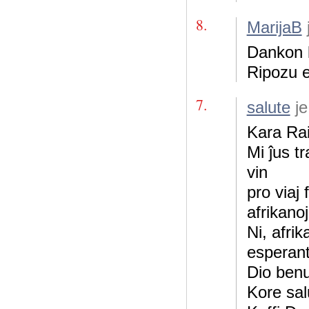
8.
MarijaB
Dankon k
Ripozu 
7.
salute
je
Kara Rai
Mi ĵus tr
vin
pro viaj 
afrikanoj
Ni, afri
esperant
Dio benu
Kore sal