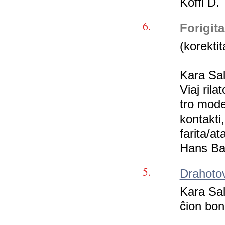
Koffi D.
6.
Forigit
(korektit
Kara Sal
Viaj rila
tro mode
kontakti
farita/at
Hans Ba
5.
Drahoto
Kara Sal
ĉion bon