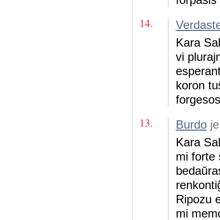
14.
Verdaste
Kara Sali
vi plura
esperanti
koron tu
forgesos
13.
Burdo
je
Kara Sal
mi forte
bedaŭras
renkontiĝ
Ripozu e
mi memo