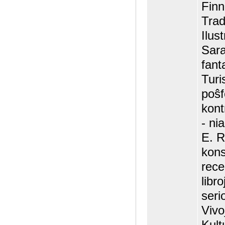
Finn
Trad
Ilus
Sara
fant
Turi
poŝf
kont
- ni
E. R
kons
rece
libr
seri
Vivo
Kult