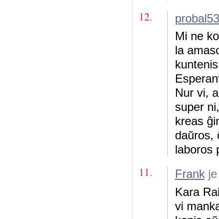
12.
probal5
Mi ne ko
la amaso
kuntenis
Esperant
Nur vi, a
super ni
kreas ĝi
daŭros, 
laboros 
11.
Frank
je
Kara Rai
vi mankas