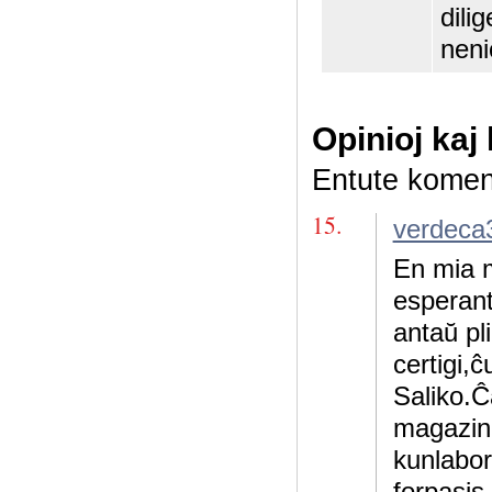
dili
neni
Opinioj kaj
Entute komen
15.
verdeca
En mia m
esperant
antaŭ pl
certigi,ĉ
Saliko.Ĉa
magazin
kunlabor
forpasis