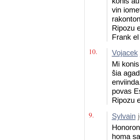
konis aŭ
vin iome
rakonton
Ripozu 
Frank el 
10.
Vojacek
Mi konis
ŝia agad
enviinda
povas Es
Ripozu 
9.
Sylvain
j
Honoron 
homa sa