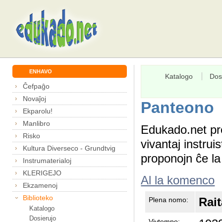
ENHAVO
Katalogo
Dos
Ĉefpaĝo
Novaĵoj
Panteono
Ekparolu!
Manlibro
Edukado.net pr
Risko
vivantaj instru
Kultura Diverseco - Grundtvig
proponojn ĉe l
Instrumaterialoj
KLERIGEJO
Al la komenco
Ekzamenoj
Biblioteko
Rai
Plena nomo:
Katalogo
Dosierujo
Vivtempo: