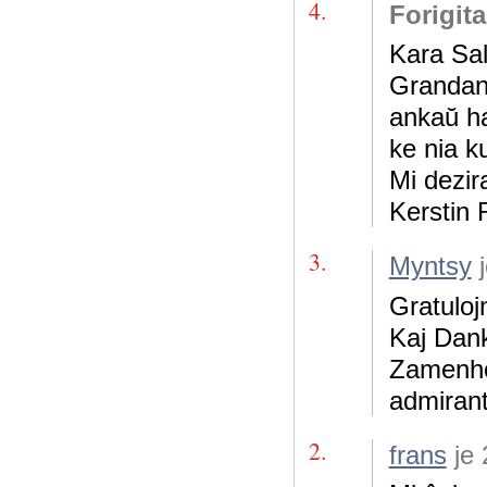
4.
Forigit
Kara Sal
Grandan g
ankaŭ ha
ke nia k
Mi dezir
Kerstin 
3.
Myntsy
j
Gratuloj
Kaj Dank
Zamenhof
admiran
2.
frans
je 