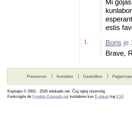
Mi ĝojas
kunlabor
esperant
estis fa
1.
Boris
je 
Brave, Ra
Presversio
Kontakto
Gastolibro
Paĝarmap
Kopirajto © 2001 - 2026 edukado.net. Ĉiuj rajtoj rezervitaj.
Funkciigita de
Fondaĵo Edukado.net
kunlabore kun
E-dukati
kaj
ESF
.