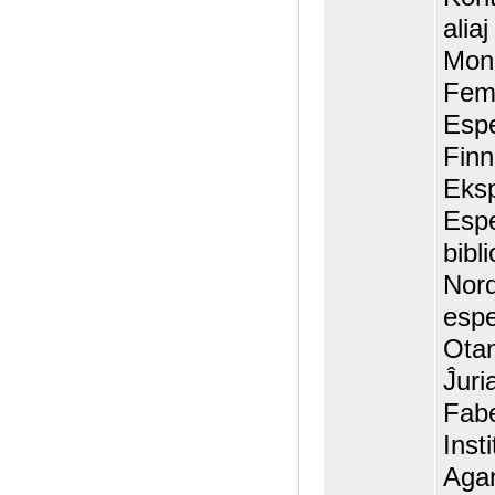
alia
Mona
Femi
Espe
Finn
Eksp
Espe
bibl
Nord
espe
Otan
Ĵuri
Fabe
Inst
Agan