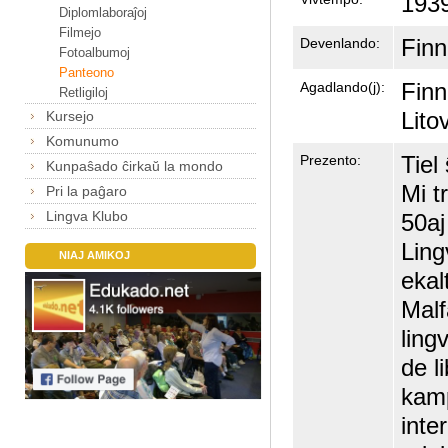
1939
Diplomlaboraĵoj
Filmejo
Finn
Devenlando:
Fotoalbumoj
Panteono
Finn
Agadlando(j):
Retligiloj
Lito
Kursejo
Komunumo
Tiel
Prezento:
Kunpaŝado ĉirkaŭ la mondo
Mi t
Pri la paĝaro
Lingva Klubo
50aj
Ling
NIAJ AMIKOJ
ekal
Malf
ling
de l
kamp
inte