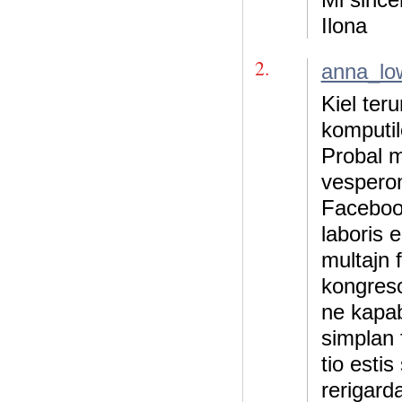
Ilona
2.
anna_lo
Kiel ter
komputil
Probal m
vesperon
Facebook
laboris e
multajn f
kongreso
ne kapabl
simplan 
tio estis
rerigard