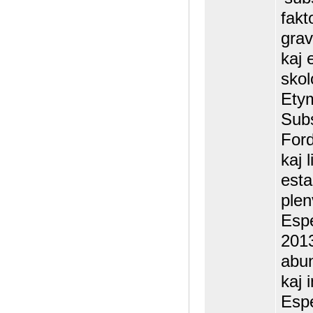
fakt
grav
kaj 
skol
Ety
Subs
Ford
kaj 
esta
plen
Espe
2013
abun
kaj 
Espe