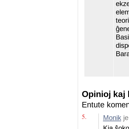
ekze
elem
teor
ĝene
Basi
disp
Bara
Opinioj kaj
Entute komen
5.
Monik
je
Kia ŝoko 