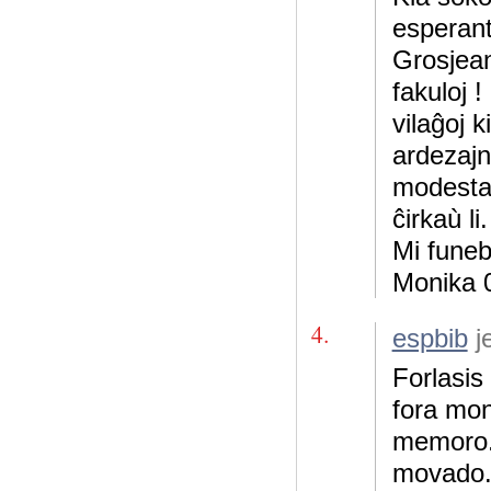
esperant
Grosjean
fakuloj 
vilaĝoj k
ardezajn
modesta,
ĉirkaù li
Mi funeb
Monika 
4.
espbib
j
Forlasis
fora mon
memoro. 
movado.