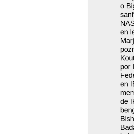
o Bi
sanf
NAS
en l
Marj
pozn
Kout
por 
Fed
en I
memb
de I
beng
Bis
Bada