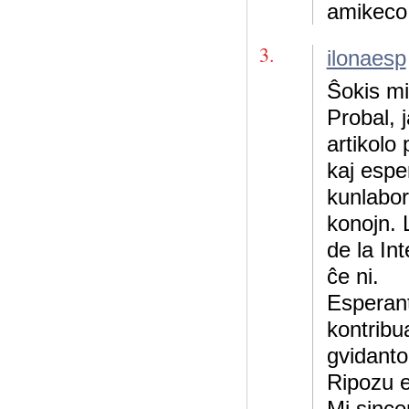
amikeco 
3.
ilonaesp
Ŝokis mi
Probal, j
artikolo 
kaj espe
kunlabo
konojn. 
de la In
ĉe ni.
Esperant
kontribua
gvidant
Ripozu 
Mi since