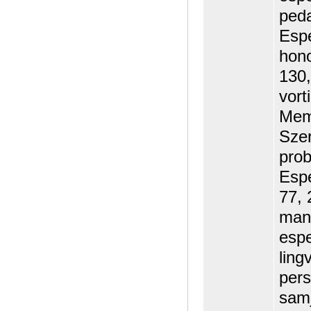
peda
Espe
hono
130,
vort
Memo
Szer
prob
Espe
77, 
mani
espe
ling
pers
samj