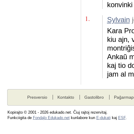
konvinki
1.
Sylvain
j
Kara Pro
kiu ajn,
montriĝi
Ankaŭ mi
kaj tio 
jam al m
Presversio
Kontakto
Gastolibro
Paĝarmap
Kopirajto © 2001 - 2026 edukado.net. Ĉiuj rajtoj rezervitaj.
Funkciigita de
Fondaĵo Edukado.net
kunlabore kun
E-dukati
kaj
ESF
.