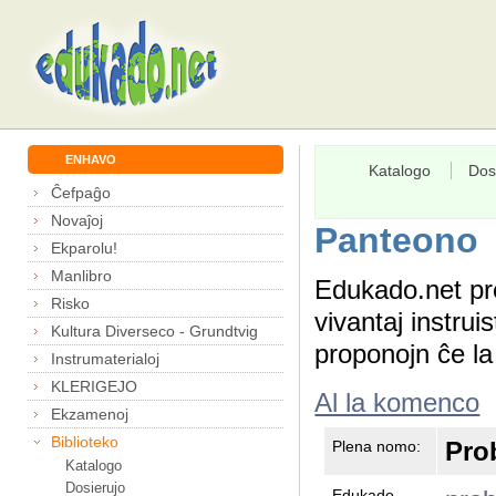
ENHAVO
Katalogo
Dos
Ĉefpaĝo
Novaĵoj
Panteono
Ekparolu!
Manlibro
Edukado.net pr
Risko
vivantaj instru
Kultura Diverseco - Grundtvig
proponojn ĉe l
Instrumaterialoj
KLERIGEJO
Al la komenco
Ekzamenoj
Biblioteko
Pro
Plena nomo:
Katalogo
Dosierujo
Edukado-