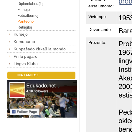
prob
Diplomlaboraĵoj
ensalutnomo:
Filmejo
Fotoalbumoj
1953
Vivtempo:
Panteono
Retligiloj
Bar
Devenlando:
Kursejo
Komunumo
Prob
Prezento:
Kunpaŝado ĉirkaŭ la mondo
1967
Pri la paĝaro
ling
Lingva Klubo
Inst
NIAJ AMIKOJ
Akad
2001
esti
Peda
okle
beng