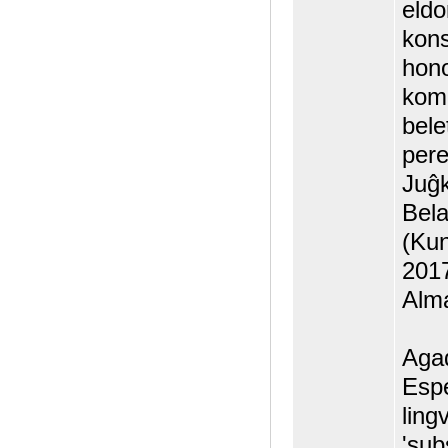
eldo
kons
hono
komi
bele
pere
Juĝk
Bela
(Kun
2017
Alm
Agad
Espe
ling
'sub