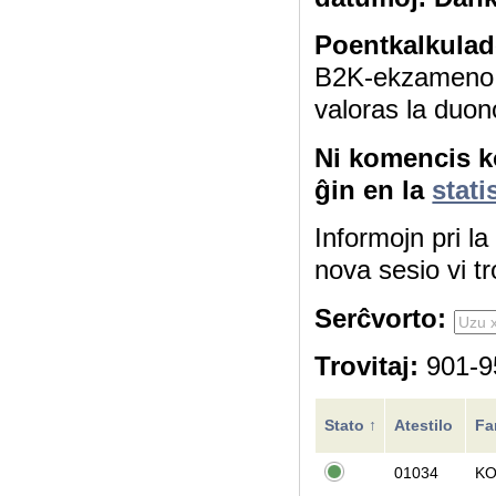
Poentkalkulad
B2K-ekzameno 4
valoras la duon
Ni komencis ko
ĝin en la
stati
Informojn pri l
nova sesio vi tr
Serĉvorto:
Trovitaj:
901-95
Stato ↑
Atestilo
Fa
01034
K