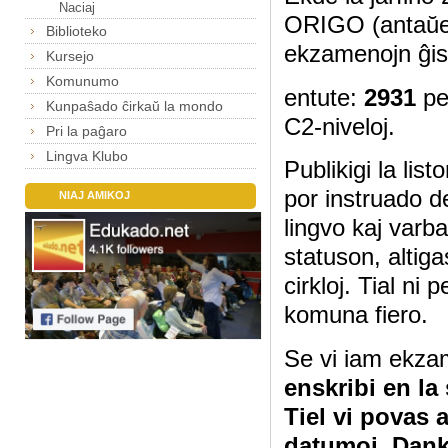
Naciaj
ORIGO (antaŭe
Biblioteko
ekzamenojn ĝis
Kursejo
Komunumo
entute:
2931
pe
Kunpaŝado ĉirkaŭ la mondo
C2-niveloj.
Pri la paĝaro
Lingva Klubo
Publikigi la lis
por instruado d
NIAJ AMIKOJ
lingvo kaj varb
statuson, altig
cirkloj. Tial ni
komuna fiero.
Se vi iam ekza
enskribi en la
Tiel vi povas 
datumoj. Dan