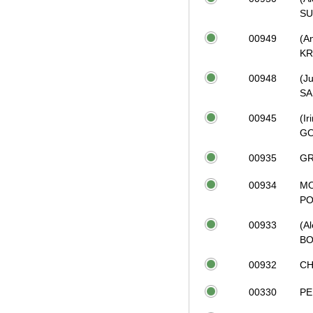
SU
00949
(A
KR
00948
(Ju
SA
00945
(Ir
GO
00935
G
00934
M
PO
00933
(Al
BO
00932
CH
00330
PE