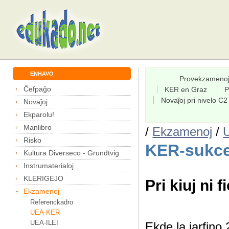
ENHAVO
Provekzameno
Ĉefpaĝo
KER en Graz
P
Novaĵoj pri nivelo C2
Novaĵoj
Ekparolu!
Manlibro
/
Ekzamenoj
/
Risko
KER-sukce
Kultura Diverseco - Grundtvig
Instrumaterialoj
KLERIGEJO
Pri kiuj ni f
Ekzamenoj
Referenckadro
UEA-KER
UEA-ILEI
Ekde la jarfin