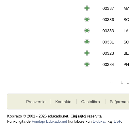
00337
MA
00336
S
00333
LA
00331
S
00323
BE
00334
PH
←
1
.
Presversio
Kontakto
Gastolibro
Paĝarmap
Kopirajto © 2001 - 2026 edukado.net. Ĉiuj rajtoj rezervitaj.
Funkciigita de
Fondaĵo Edukado.net
kunlabore kun
E-dukati
kaj
ESF
.