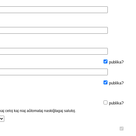
publika?
publika?
publika?
kaj celoj kaj niaj aŭtomataj naskiĝtagaj salutoj.