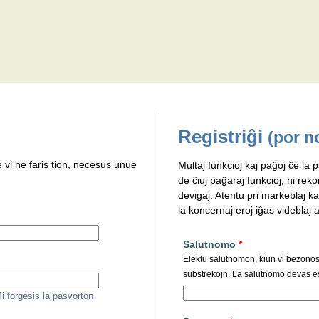
Registriĝi
(por n
e vi ne faris tion, necesus unue
Multaj funkcioj kaj paĝoj ĉe la p
de ĉiuj paĝaraj funkcioj, ni rek
devigaj. Atentu pri markeblaj ka
la koncernaj eroj iĝas videblaj al
Salutnomo
*
Elektu salutnomon, kiun vi bezonos p
substrekojn. La salutnomo devas es
i forgesis la pasvorton