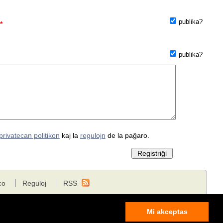
publika?
*
publika?
privatecan politikon
kaj la
regulojn
de la paĝaro.
co
Reguloj
RSS
Mi akceptas