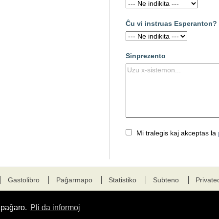
Ĉu vi instruas Esperanton?
Sinprezento
Mi tralegis kaj akceptas la
Gastolibro
Paĝarmapo
Statistiko
Subteno
Private
a paĝaro.
Pli da informoj