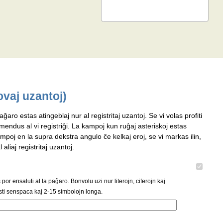
ovaj uzantoj)
aĝaro estas atingeblaj nur al registritaj uzantoj. Se vi volas profiti
omendus al vi registriĝi. La kampoj kun ruĝaj asteriskoj estas
mpoj en la supra dekstra angulo ĉe kelkaj eroj, se vi markas ilin,
 aliaj registritaj uzantoj.
or ensaluti al la paĝaro. Bonvolu uzi nur literojn, ciferojn kaj
ti senspaca kaj 2-15 simbolojn longa.