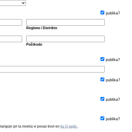
publika?
Regiono / Distrikto
Poŝtkodo
publika?
publika?
publika?
publika?
arigojn pri la niveloj vi povas trovi en
tiu ĉi paĝo
.