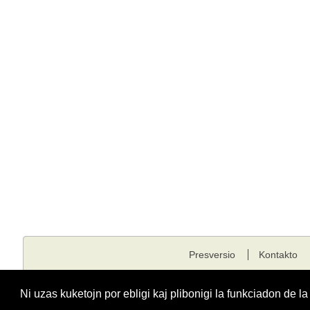
Presversio
Kontakto
Kopirajto © 2001 - 2026 edukado.net. Ĉiuj rajtoj rezervitaj.
Ni uzas kuketojn por ebligi kaj plibonigi la funkciadon de l
Funkciigita de
Fondaĵo Edukado.net
kunlabore kun
E-dukati
kaj
ESF
.