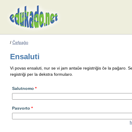
/
Ĉefpaĝo
Ensaluti
Vi povas ensaluti, nur se vi jam antaŭe registriĝis ĉe la paĝaro. S
registriĝi per la dekstra formularo.
Salutnomo
*
Pasvorto
*
M