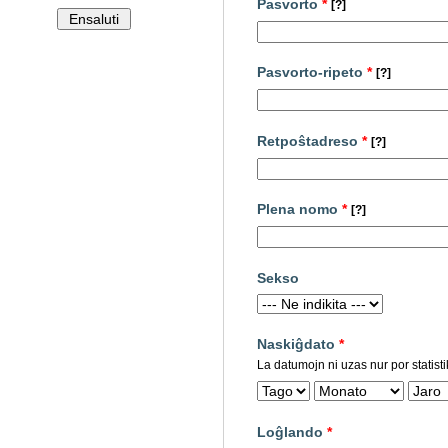
Pasvorto
*
[?]
Pasvorto-ripeto
*
[?]
Retpoŝtadreso
*
[?]
Plena nomo
*
[?]
Sekso
Naskiĝdato
*
La datumojn ni uzas nur por statisti
Loĝlando
*