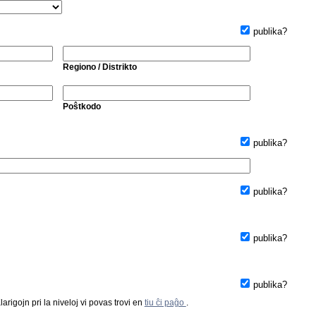
publika?
Regiono / Distrikto
Poŝtkodo
publika?
publika?
publika?
publika?
arigojn pri la niveloj vi povas trovi en
tiu ĉi paĝo
.