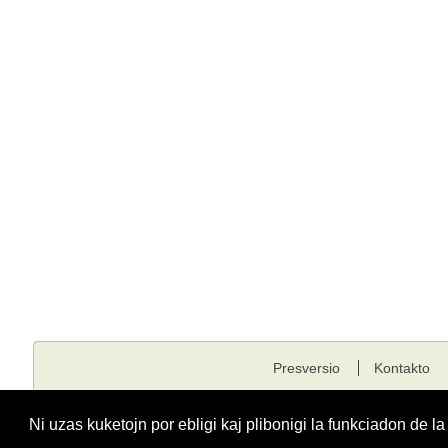
Presversio
Kontakto
Kopirajto © 2001 - 2026 edukado.net. Ĉiuj rajtoj rezervitaj.
Ni uzas kuketojn por ebligi kaj plibonigi la funkciadon de l
Funkciigita de
Fondaĵo Edukado.net
kunlabore kun
E-dukati
kaj
ESF
.