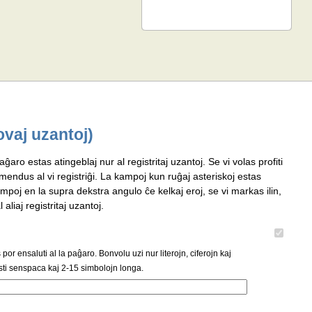
ovaj uzantoj)
aĝaro estas atingeblaj nur al registritaj uzantoj. Se vi volas profiti
omendus al vi registriĝi. La kampoj kun ruĝaj asteriskoj estas
mpoj en la supra dekstra angulo ĉe kelkaj eroj, se vi markas ilin,
 aliaj registritaj uzantoj.
or ensaluti al la paĝaro. Bonvolu uzi nur literojn, ciferojn kaj
ti senspaca kaj 2-15 simbolojn longa.