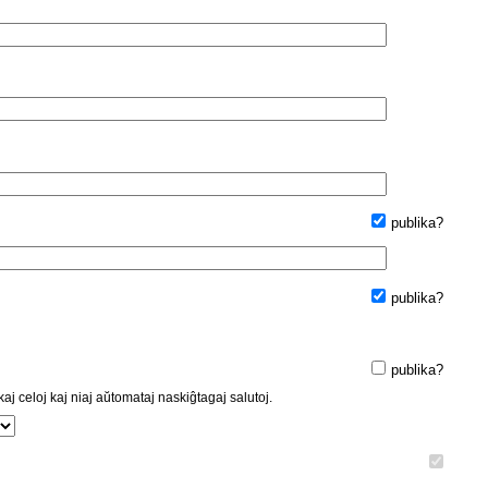
publika?
publika?
publika?
kaj celoj kaj niaj aŭtomataj naskiĝtagaj salutoj.