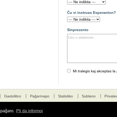
Ĉu vi instruas Esperanton?
Sinprezento
Mi tralegis kaj akceptas la
Gastolibro
Paĝarmapo
Statistiko
Subteno
Private
a paĝaro.
Pli da informoj