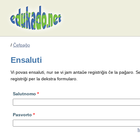
/
Ĉefpaĝo
Ensaluti
Vi povas ensaluti, nur se vi jam antaŭe registriĝis ĉe la paĝaro. S
registriĝi per la dekstra formularo.
Salutnomo
*
Pasvorto
*
M