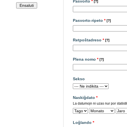
Pasvorto
*
[?]
Pasvorto-ripeto
*
[?]
Retpoŝtadreso
*
[?]
Plena nomo
*
[?]
Sekso
Naskiĝdato
*
La datumojn ni uzas nur por statisti
Loĝlando
*