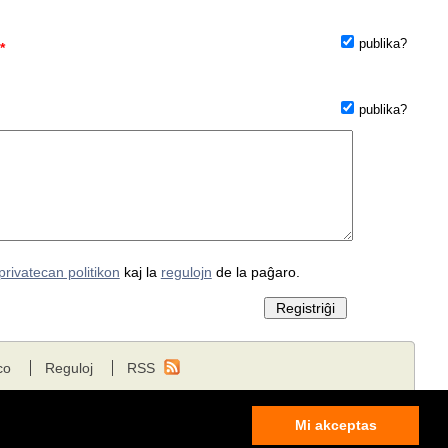
publika?
*
publika?
privatecan politikon
kaj la
regulojn
de la paĝaro.
co
Reguloj
RSS
Mi akceptas