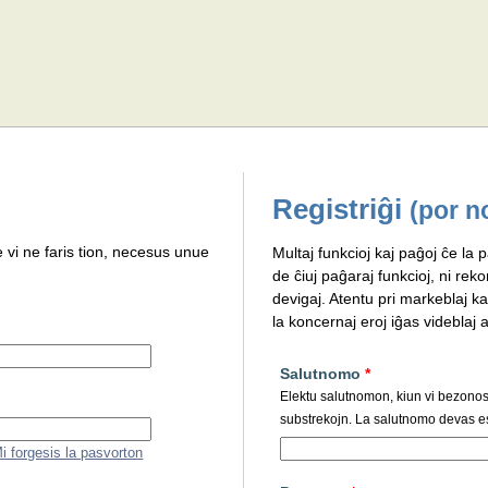
Registriĝi
(por n
e vi ne faris tion, necesus unue
Multaj funkcioj kaj paĝoj ĉe la p
de ĉiuj paĝaraj funkcioj, ni rek
devigaj. Atentu pri markeblaj ka
la koncernaj eroj iĝas videblaj al
Salutnomo
*
Elektu salutnomon, kiun vi bezonos p
substrekojn. La salutnomo devas es
i forgesis la pasvorton