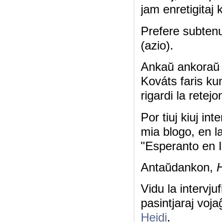
jam enretigitaj
Prefere subten
(azio).
Ankaŭ ankoraŭ e
Kováts faris kun
rigardi la retej
Por tiuj kiuj in
mia blogo, en la
"Esperanto en 
Antaŭdankon,
Vidu la intervju
pasintjaraj voja
Heidi
.