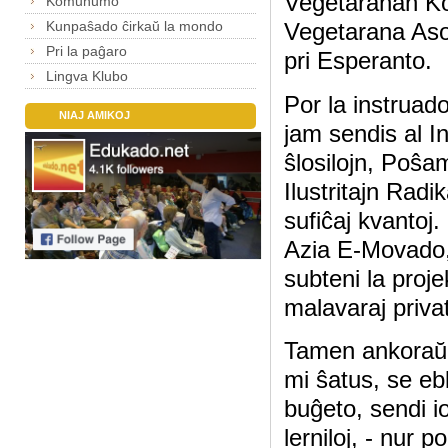
Vegetaranan Ko
Komunumo
Kunpaŝado ĉirkaŭ la mondo
Vegetarana Aso
Pri la paĝaro
pri Esperanto.
Lingva Klubo
Por la instruad
NIAJ AMIKOJ
jam sendis al I
ŝlosilojn, Poŝa
Ilustritajn Rad
sufiĉaj kvantoj.
Azia E-Movado
subteni la proje
malavaraj privat
Tamen ankora
mi ŝatus, se ebl
buĝeto, sendi iom
lerniloj, - nur 