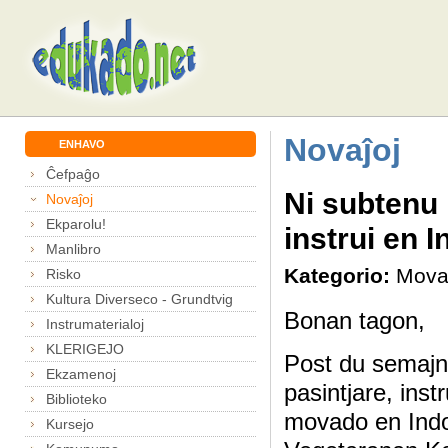
Novaĵoj
ENHAVO
Ĉefpaĝo
Ni subtenu 
Novaĵoj
Ekparolu!
instrui en 
Manlibro
Kategorio:
Mova
Risko
Kultura Diverseco - Grundtvig
Bonan tagon,
Instrumaterialoj
KLERIGEJO
Post du semajno
Ekzamenoj
pasintjare, inst
Biblioteko
movado en Indo
Kursejo