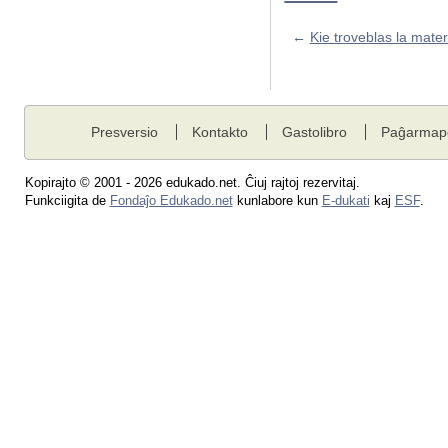
←
Kie troveblas la mater
Presversio
Kontakto
Gastolibro
Paĝarmap
Kopirajto © 2001 - 2026 edukado.net. Ĉiuj rajtoj rezervitaj.
Funkciigita de
Fondaĵo Edukado.net
kunlabore kun
E-dukati
kaj
ESF
.