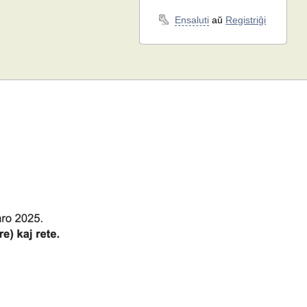
Ensaluti
aŭ
Registriĝi