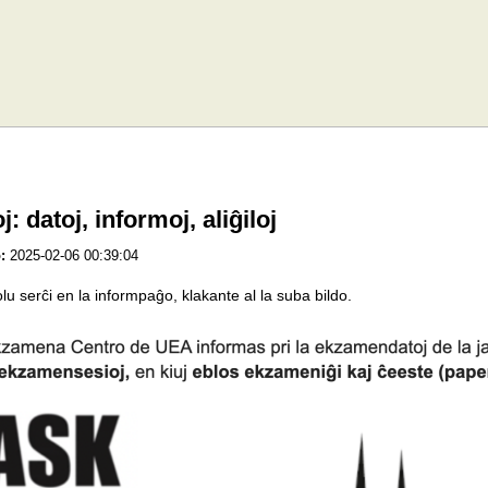
datoj, informoj, aliĝiloj
:
2025-02-06 00:39:04
rĉi en la informpaĝo, klakante al la suba bildo.