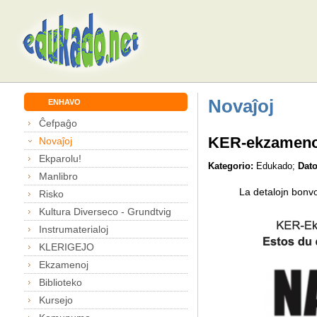
Novaĵoj
ENHAVO
Ĉefpaĝo
KER-ekzamenoj: 
Novaĵoj
Ekparolu!
Kategorio:
Edukado;
Dato
Manlibro
La detalojn bonvolu se
Risko
Kultura Diverseco - Grundtvig
Instrumaterialoj
KLERIGEJO
Ekzamenoj
Biblioteko
Kursejo