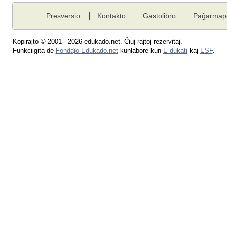
Presversio
Kontakto
Gastolibro
Paĝarmap
Kopirajto © 2001 - 2026 edukado.net. Ĉiuj rajtoj rezervitaj.
Funkciigita de
Fondaĵo Edukado.net
kunlabore kun
E-dukati
kaj
ESF
.