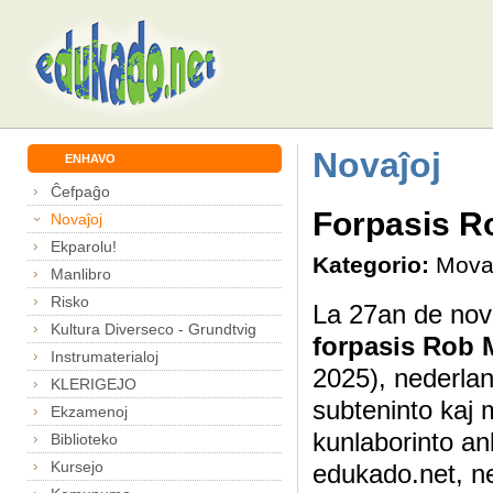
Novaĵoj
ENHAVO
Ĉefpaĝo
Forpasis R
Novaĵoj
Ekparolu!
Kategorio:
Mova
Manlibro
Risko
La 27an de no
Kultura Diverseco - Grundtvig
forpasis Rob
Instrumaterialoj
2025), nederlan
KLERIGEJO
subteninto kaj 
Ekzamenoj
kunlaborinto a
Biblioteko
Kursejo
edukado.net, n