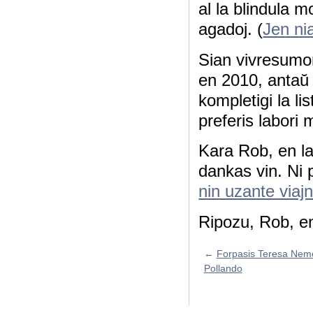
al la blindula m
agadoj. (
Jen nia
Sian vivresum
en 2010, antaŭ 
kompletigi la lis
preferis labori 
Kara Rob, en l
dankas vin. Ni 
nin uzante viaj
Ripozu, Rob, e
←
Forpasis Teresa Neme
Pollando