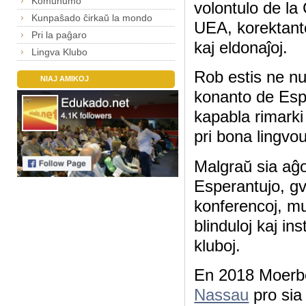
Komunumo
volontulo de la
Kunpaŝado ĉirkaŭ la mondo
UEA, korektanto
Pri la paĝaro
kaj eldonaĵoj.
Lingva Klubo
Rob estis ne n
NIAJ AMIKOJ
konanto de Esp
kapabla rimarki 
pri bona lingvo
Malgraŭ sia aĝo
Esperantujo, gvi
konferencoj, mul
blinduloj kaj in
kluboj.
En 2018 Moerb
Nassau
pro sia