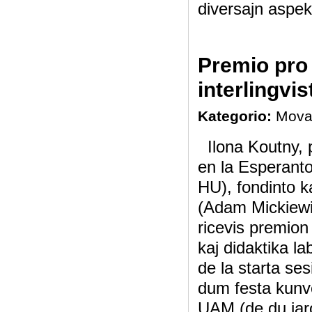
diversajn aspekt
Premio pro 
interlingvis
Kategorio:
Mova
Ilona Koutny, p
en la Esperant
HU), fondinto k
(Adam Mickiewic
ricevis premion
kaj didaktika lab
de la starta ses
dum festa kunve
UAM (de du jaro