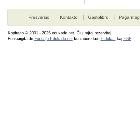
Presversio
Kontakto
Gastolibro
Paĝarmap
Kopirajto © 2001 - 2026 edukado.net. Ĉiuj rajtoj rezervitaj.
Funkciigita de
Fondaĵo Edukado.net
kunlabore kun
E-dukati
kaj
ESF
.