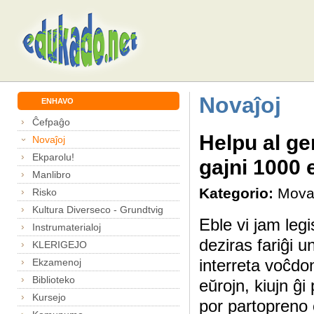
Novaĵoj
ENHAVO
Ĉefpaĝo
Helpu al g
Novaĵoj
Ekparolu!
gajni 1000 
Manlibro
Kategorio:
Mova
Risko
Kultura Diverseco - Grundtvig
Eble vi jam leg
Instrumaterialoj
deziras fariĝi u
KLERIGEJO
interreta voĉd
Ekzamenoj
Biblioteko
eŭrojn, kiujn ĝi
Kursejo
por partopreno 