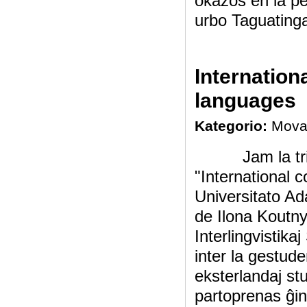
okazos en la pe
urbo Taguatinga
Internation
languages
Kategorio:
Mova
Jam la trian f
"International 
Universitato A
de Ilona Koutny 
Interlingvistika
inter la gestude
eksterlandaj st
partoprenas ĝin