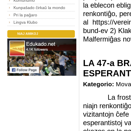
Komunumo
la eblecon ebli
Kunpaŝado ĉirkaŭ la mondo
renkontiĝo, pere
Pri la paĝaro
al https://vere
Lingva Klubo
bund-ev 2) Klak
NIAJ AMIKOJ
Malfermiĝas no
LA 47-a B
ESPERAN
Kategorio:
Mova
La frosta vin
niajn renkontiĝo
vizitantojn ĉefe
esperantistoj v