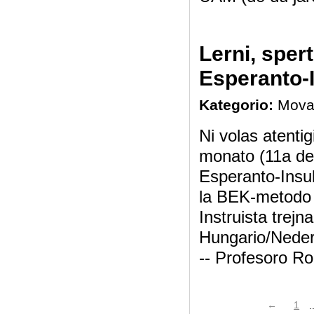
Lerni, sper
Esperanto-
Kategorio:
Mova
Ni volas atenti
monato (11a de 
Esperanto-Insu
la BEK-metodo
Instruista trej
Hungario/Neder
-- Profesoro R
←
1
.