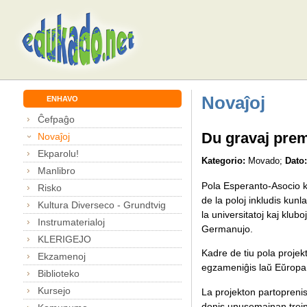
Novaĵoj
ENHAVO
Ĉefpaĝo
Du gravaj premi
Novaĵoj
Ekparolu!
Kategorio:
Movado;
Dato:
Manlibro
Pola Esperanto-Asocio k
Risko
de la poloj inkludis kunl
Kultura Diverseco - Grundtvig
la universitatoj kaj klub
Instrumaterialoj
Germanujo.
KLERIGEJO
Kadre de tiu pola projekt
Ekzamenoj
egzameniĝis laŭ Eŭropa ni
Biblioteko
Kursejo
La projekton partopreni
donis unusemajnan trejn