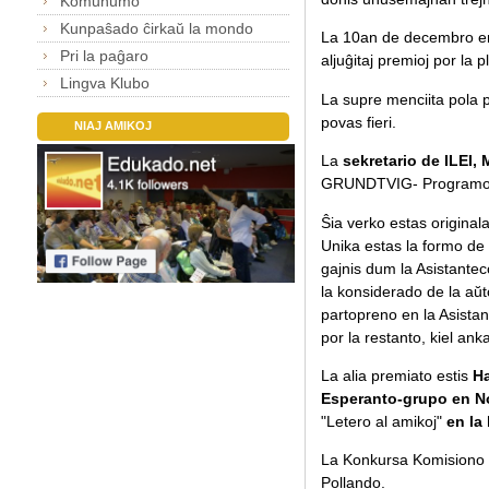
Komunumo
Kunpaŝado ĉirkaŭ la mondo
La 10an de decembro en V
Pri la paĝaro
aljuĝitaj premioj por la 
Lingva Klubo
La supre menciita pola p
povas fieri.
NIAJ AMIKOJ
La
sekretario de ILEI,
GRUNDTVIG- Programo 
Ŝia verko estas original
Unika estas la formo de l
gajnis dum la Asistanteco
la konsiderado de la aŭto
partopreno en la Asistant
por la restanto, kiel ank
La alia premiato estis
Ha
Esperanto-grupo en N
"Letero al amikoj"
en la 
La Konkursa Komisiono a
Pollando.