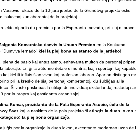
arsovio, okaze de la 10-jara jubileo de la Grundtvig-projekto estis
plej sukcesaj kunlaborantoj de la projektoj.
rojekto alportis du premiojn por la Esperanto-movado, pri kiuj ni prave
 Małgosia Komarnicka ricevis la Unuan Premion
en la Konkurso
"Dumviva lernado"
kiel la plej bona asistanto de la jardeko
!
a, plena de pasio kaj entuziasmo, enhavanta multon da personaj pripen
a laboraĵo. En ĝi la aŭtorino detale elmontris, kiajn spertojn kaj kapablo
 kaj kiel ili influis ŝian vivon kaj profesian laboron. Apartan distingon m
rino pri la kresko de ŝiaj personaj kompetentoj, kiu ŝuldiĝas al la
eco. Ŝi vaste priskribas la utilojn de individuaj eksterlandaj restadoj s
aŭ por la propra kaj gastiganta organizaĵoj.
lina Komar, prezidanto de la Pola Esperanto Asocio, ĉefa de la
owy Sacz
kaj la naskinto de la pola projekto ŝi
atingis la duan lokon
kategorio: la plej bona organizaĵo
.
ljuĝis por la organizaĵo la duan lokon, akcentante modernan uzon de 