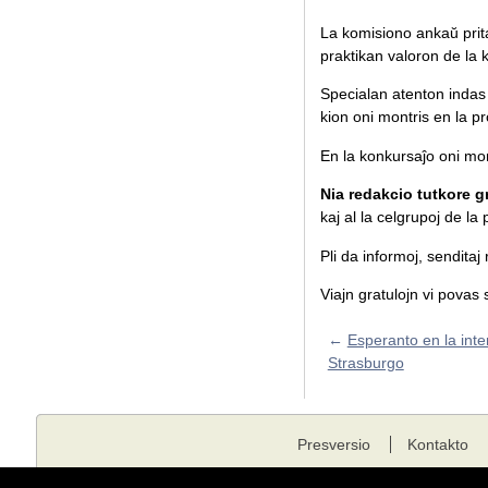
La komisiono ankaŭ prita
praktikan valoron de la k
Specialan atenton indas 
kion oni montris en la pro
En la konkursaĵo oni mon
Nia redakcio tutkore gr
kaj al la celgrupoj de la 
Pli da informoj, sendita
Viajn gratulojn vi povas 
←
Esperanto en la inte
Strasburgo
Presversio
Kontakto