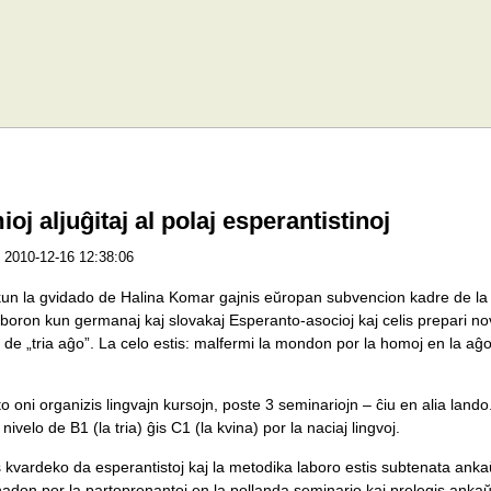
oj aljuĝitaj al polaj esperantistinoj
2010-12-16 12:38:06
un la gvidado de Halina Komar gajnis eŭropan subvencion kadre de la G
aboron kun germanaj kaj slovakaj Esperanto-asocioj kaj celis prepari nov
oj de „tria aĝo”. La celo estis: malfermi la mondon por la homoj en la aĝ
o oni organizis lingvajn kursojn, poste 3 seminariojn – ĉiu en alia land
velo de B1 (la tria) ĝis C1 (la kvina) por la naciaj lingvoj.
s kvardeko da esperantistoj kaj la metodika laboro estis subtenata an
adon por la partoprenantoj en la pollanda seminario kaj prelegis ankaŭ