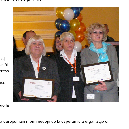
soj.
jn ŝi
eritas
ame
pro la
la eŭropuniajn monrimedojn de la esperantista organizaĵo en