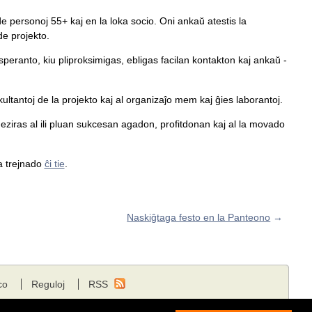
e personoj 55+ kaj en la loka socio. Oni ankaŭ atestis la
de projekto.
speranto, kiu pliproksimigas, ebligas facilan kontakton kaj ankaŭ -
tantoj de la projekto kaj al organizaĵo mem kaj ĝies laborantoj.
eziras al ili pluan sukcesan agadon, profitdonan kaj al la movado
la trejnado
ĉi tie
.
Naskiĝtaga festo en la Panteono
→
co
Reguloj
RSS