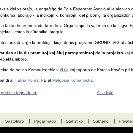
ksis kiel valoraĵo, la engaĝiĝo de Pola Esperanto Asocio al la aktivigo d
onkursa laboraĵo - la indikojn k. konsilojn, kiel plibonigi la organizadon 
la fakto de promociado fare de la Organizaĵo, la valorojn de la lingvo E
jekto - estas la aŭtentika integrilo.
tris ankaŭ larĝe la profitojn, kiujn donis programo GRUNDTVIG al aŭskul
atulas al la du premiitoj kaj ĉiuj partoprenintoj de la projekto
kaj d
projekta laboro.
j rekte de halina Komar legeblas:
ĉi tie
kaj raporto de Katalin Kováts pri 
sendi al
Halina Komar
kaj al
Małgosia Komarnicka
.
rpretista trejnado en
Al la listo
Gastolibro
Paĝarmapo
Statistiko
Subteno
Private