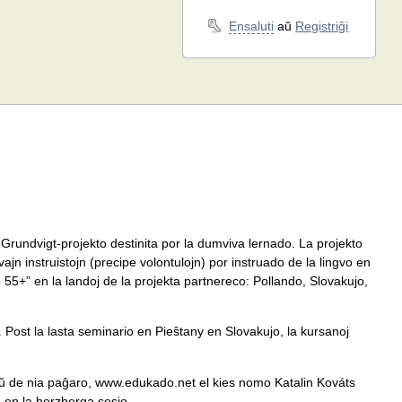
Ensaluti
aŭ
Registriĝi
rundvigt-projekto destinita por la dumviva lernado. La projekto
ajn instruistojn (precipe volontulojn) por instruado de la lingvo en
o 55+” en la landoj de la projekta partnereco: Pollando, Slovakujo,
o. Post la lasta seminario en Pieŝtany en Slovakujo, la kursanoj
kaŭ de nia paĝaro, www.edukado.net el kies nomo Katalin Kováts
 en la herzberga sesio.