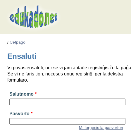
/
Ĉefpaĝo
Ensaluti
Vi povas ensaluti, nur se vi jam antaŭe registriĝis ĉe la paĝa
Se vi ne faris tion, necesus unue registriĝi per la dekstra
formularo.
Salutnomo
*
Pasvorto
*
Mi forgesis la pasvorton