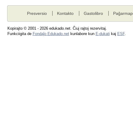
Presversio
Kontakto
Gastolibro
Paĝarmap
Kopirajto © 2001 - 2026 edukado.net. Ĉiuj rajtoj rezervitaj.
Funkciigita de
Fondaĵo Edukado.net
kunlabore kun
E-dukati
kaj
ESF
.