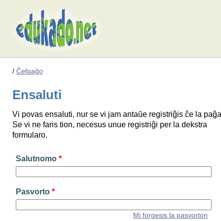
/
Ĉefpaĝo
Ensaluti
Vi povas ensaluti, nur se vi jam antaŭe registriĝis ĉe la paĝa
Se vi ne faris tion, necesus unue registriĝi per la dekstra
formularo.
Salutnomo
*
Pasvorto
*
Mi forgesis la pasvorton