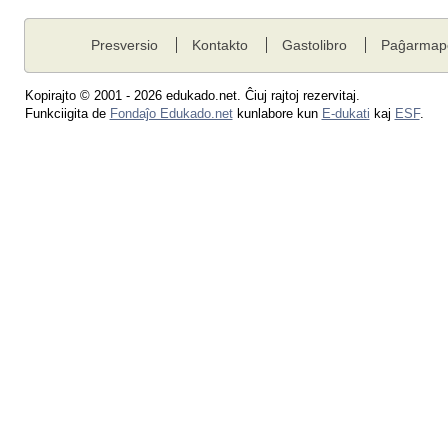
Presversio
Kontakto
Gastolibro
Paĝarmap
Kopirajto © 2001 - 2026 edukado.net. Ĉiuj rajtoj rezervitaj.
Funkciigita de
Fondaĵo Edukado.net
kunlabore kun
E-dukati
kaj
ESF
.