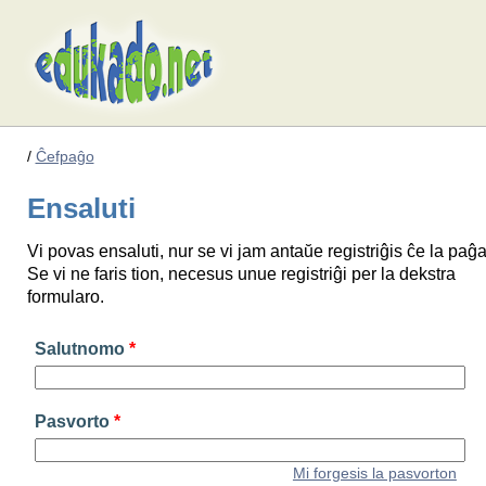
/
Ĉefpaĝo
Ensaluti
Vi povas ensaluti, nur se vi jam antaŭe registriĝis ĉe la paĝa
Se vi ne faris tion, necesus unue registriĝi per la dekstra
formularo.
Salutnomo
*
Pasvorto
*
Mi forgesis la pasvorton