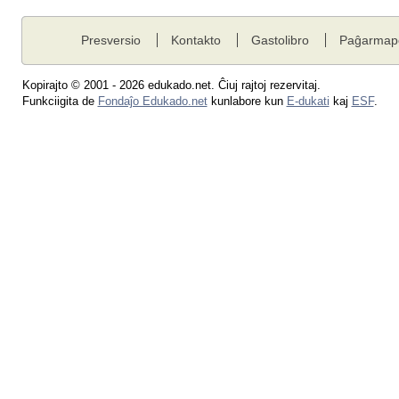
Presversio
Kontakto
Gastolibro
Paĝarmap
Kopirajto © 2001 - 2026 edukado.net. Ĉiuj rajtoj rezervitaj.
Funkciigita de
Fondaĵo Edukado.net
kunlabore kun
E-dukati
kaj
ESF
.