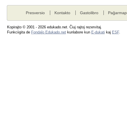
Presversio
Kontakto
Gastolibro
Paĝarmap
Kopirajto © 2001 - 2026 edukado.net. Ĉiuj rajtoj rezervitaj.
Funkciigita de
Fondaĵo Edukado.net
kunlabore kun
E-dukati
kaj
ESF
.