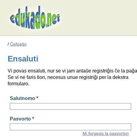
/
Ĉefpaĝo
Ensaluti
Vi povas ensaluti, nur se vi jam antaŭe registriĝis ĉe la paĝa
Se vi ne faris tion, necesus unue registriĝi per la dekstra
formularo.
Salutnomo
*
Pasvorto
*
Mi forgesis la pasvorton