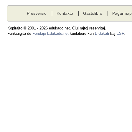
Presversio
Kontakto
Gastolibro
Paĝarmap
Kopirajto © 2001 - 2026 edukado.net. Ĉiuj rajtoj rezervitaj.
Funkciigita de
Fondaĵo Edukado.net
kunlabore kun
E-dukati
kaj
ESF
.