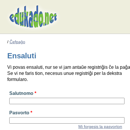
/
Ĉefpaĝo
Ensaluti
Vi povas ensaluti, nur se vi jam antaŭe registriĝis ĉe la paĝa
Se vi ne faris tion, necesus unue registriĝi per la dekstra
formularo.
Salutnomo
*
Pasvorto
*
Mi forgesis la pasvorton