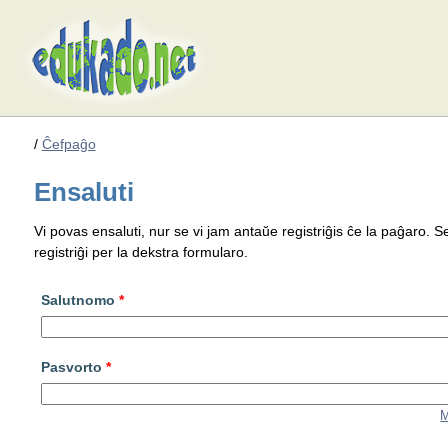
/
Ĉefpaĝo
Ensaluti
Vi povas ensaluti, nur se vi jam antaŭe registriĝis ĉe la paĝaro. S
registriĝi per la dekstra formularo.
Salutnomo
*
Pasvorto
*
M