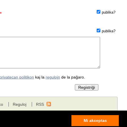
publika?
*
publika?
privatecan politikon
kaj la
regulojn
de la paĝaro.
co
Reguloj
RSS
Mi akceptas