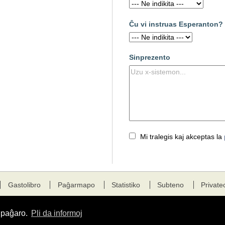
Ĉu vi instruas Esperanton?
Sinprezento
Mi tralegis kaj akceptas la
Gastolibro
Paĝarmapo
Statistiko
Subteno
Private
a paĝaro.
Pli da informoj