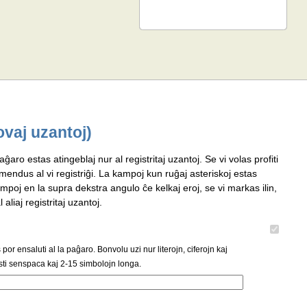
ovaj uzantoj)
aĝaro estas atingeblaj nur al registritaj uzantoj. Se vi volas profiti
omendus al vi registriĝi. La kampoj kun ruĝaj asteriskoj estas
mpoj en la supra dekstra angulo ĉe kelkaj eroj, se vi markas ilin,
 aliaj registritaj uzantoj.
or ensaluti al la paĝaro. Bonvolu uzi nur literojn, ciferojn kaj
ti senspaca kaj 2-15 simbolojn longa.