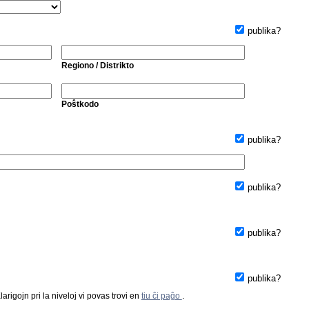
publika?
Regiono / Distrikto
Poŝtkodo
publika?
publika?
publika?
publika?
arigojn pri la niveloj vi povas trovi en
tiu ĉi paĝo
.