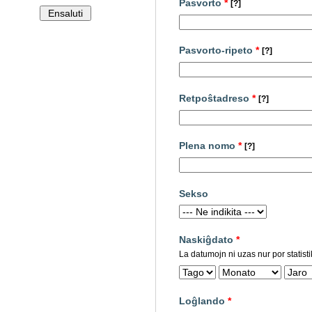
Pasvorto
*
[?]
Pasvorto-ripeto
*
[?]
Retpoŝtadreso
*
[?]
Plena nomo
*
[?]
Sekso
Naskiĝdato
*
La datumojn ni uzas nur por statisti
Loĝlando
*