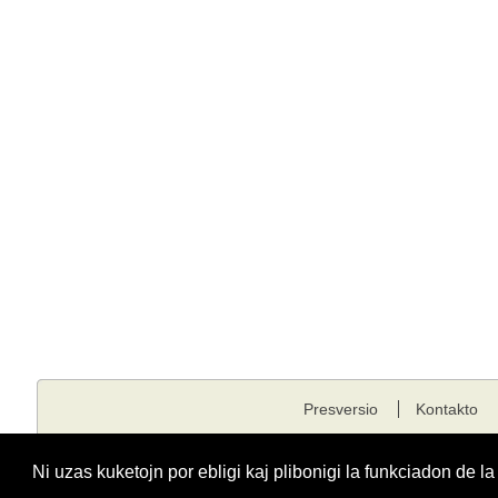
Presversio
Kontakto
Kopirajto © 2001 - 2026 edukado.net. Ĉiuj rajtoj rezervitaj.
Ni uzas kuketojn por ebligi kaj plibonigi la funkciadon de l
Funkciigita de
Fondaĵo Edukado.net
kunlabore kun
E-dukati
kaj
ESF
.