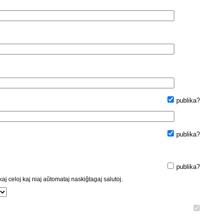
publika?
publika?
publika?
kaj celoj kaj niaj aŭtomataj naskiĝtagaj salutoj.