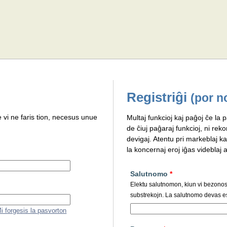
Registriĝi
(por n
e vi ne faris tion, necesus unue
Multaj funkcioj kaj paĝoj ĉe la p
de ĉiuj paĝaraj funkcioj, ni rek
devigaj. Atentu pri markeblaj ka
la koncernaj eroj iĝas videblaj al
Salutnomo
*
Elektu salutnomon, kiun vi bezonos p
substrekojn. La salutnomo devas es
i forgesis la pasvorton