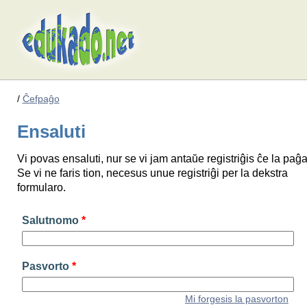
/
Ĉefpaĝo
Ensaluti
Vi povas ensaluti, nur se vi jam antaŭe registriĝis ĉe la paĝa
Se vi ne faris tion, necesus unue registriĝi per la dekstra
formularo.
Salutnomo
*
Pasvorto
*
Mi forgesis la pasvorton