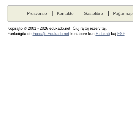
Presversio
Kontakto
Gastolibro
Paĝarmap
Kopirajto © 2001 - 2026 edukado.net. Ĉiuj rajtoj rezervitaj.
Funkciigita de
Fondaĵo Edukado.net
kunlabore kun
E-dukati
kaj
ESF
.