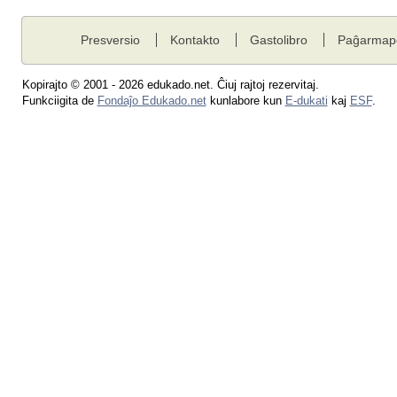
Presversio
Kontakto
Gastolibro
Paĝarmap
Kopirajto © 2001 - 2026 edukado.net. Ĉiuj rajtoj rezervitaj.
Funkciigita de
Fondaĵo Edukado.net
kunlabore kun
E-dukati
kaj
ESF
.