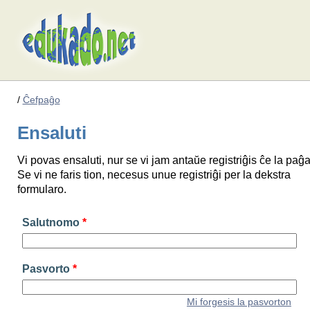
/
Ĉefpaĝo
Ensaluti
Vi povas ensaluti, nur se vi jam antaŭe registriĝis ĉe la paĝa
Se vi ne faris tion, necesus unue registriĝi per la dekstra
formularo.
Salutnomo
*
Pasvorto
*
Mi forgesis la pasvorton